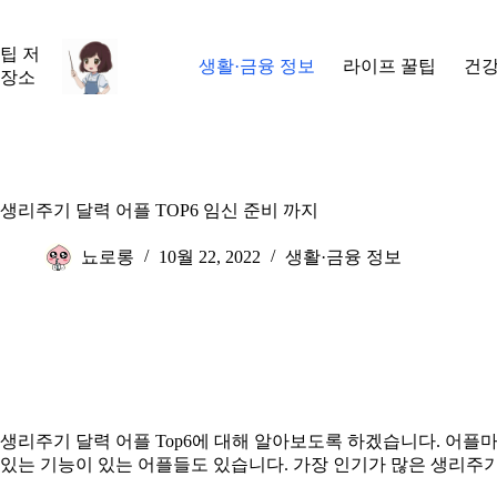
본
문
팁 저
으
생활·금융 정보
라이프 꿀팁
건강
장소
로
건
너
뛰
기
생리주기 달력 어플 TOP6 임신 준비 까지
뇨로롱
10월 22, 2022
생활·금융 정보
생리주기 달력 어플 Top6에 대해 알아보도록 하겠습니다. 어플
있는 기능이 있는 어플들도 있습니다. 가장 인기가 많은 생리주