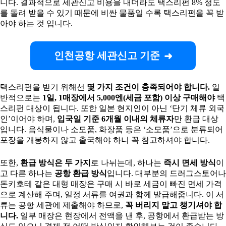
니다. 결과적으로 세관신고 비용을 내더라도 택스리펀 8% 정도
를 돌려 받을 수 있기 때문에 비싼 물품일 수록 택스리펀을 꼭 받
아야 하는 것 입니다.
인천공항 세관신고 기준
택스리펀을 받기 위해선
몇 가지 조건이 충족되어야 합니다.
일
반적으로는
1일, 1매장에서 5,000엔(세금 포함) 이상 구매해야
택
스리펀 대상이 됩니다. 또한 일본 현지인이 아닌 ‘단기 체류 외국
인’이어야 하며,
입국일 기준 6개월 이내의 체류자
만 환급 대상
입니다. 음식물이나 소모품, 화장품 등은 ‘소모품’으로 분류되어
포장을 개봉하지 않고 출국해야 하니 꼭 참고하셔야 합니다.
또한,
환급 방식은 두 가지
로 나뉘는데, 하나는
즉시 면세 방식
이
고 다른 하나는
공항 환급 방식
입니다. 대부분의 드러그스토어나
돈키호테 같은 대형 매장은 구매 시 바로 세금이 빠진 면세 가격
으로 계산해 주며, 일정 서류를 여권과 함께 발급해줍니다. 이 서
류는 공항 세관에 제출해야 하므로,
꼭 버리지 말고 챙기셔야 합
니다.
일부 매장은 현장에서 전액을 낸 후, 공항에서 환급받는 방