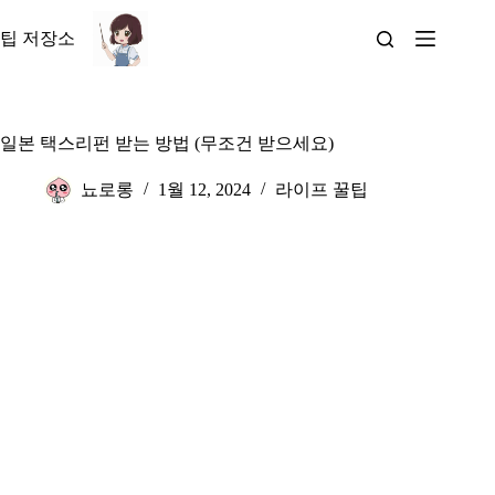
본
문
팁 저장소
으
로
건
너
일본 택스리펀 받는 방법 (무조건 받으세요)
뛰
기
뇨로롱
1월 12, 2024
라이프 꿀팁