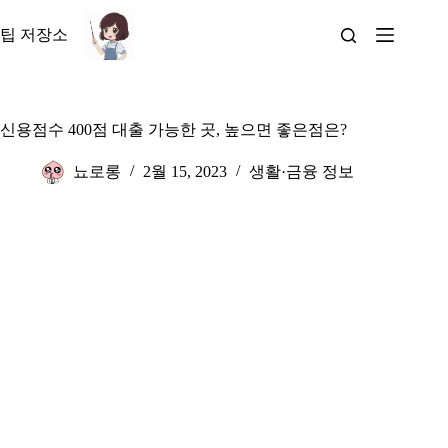
본
문
팁 저장소
으
로
건
너
신용점수 400점 대출 가능한 곳, 높으면 좋은점은?
뛰
기
뇨로롱
2월 15, 2023
생활·금융 정보