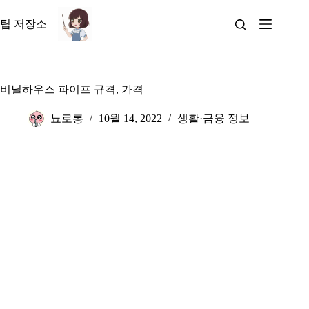
본
문
팁 저장소
으
로
건
너
비닐하우스 파이프 규격, 가격
뛰
기
뇨로롱
10월 14, 2022
생활·금융 정보