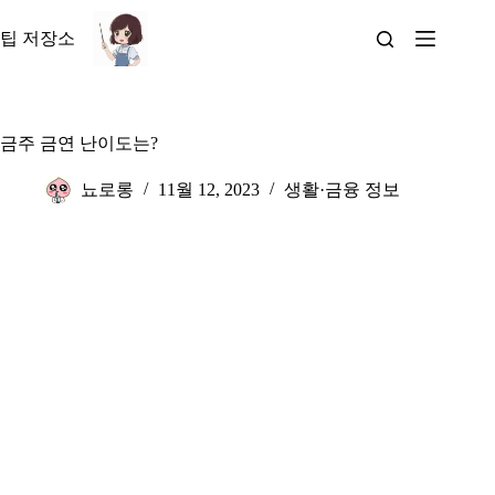
본
문
팁 저장소
으
로
건
너
금주 금연 난이도는?
뛰
기
뇨로롱
11월 12, 2023
생활·금융 정보