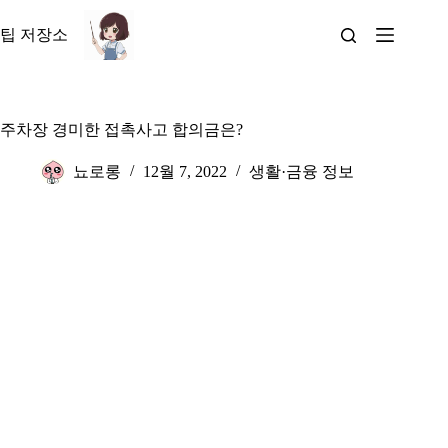
본
문
팁 저장소
으
로
건
너
주차장 경미한 접촉사고 합의금은?
뛰
기
뇨로롱
12월 7, 2022
생활·금융 정보