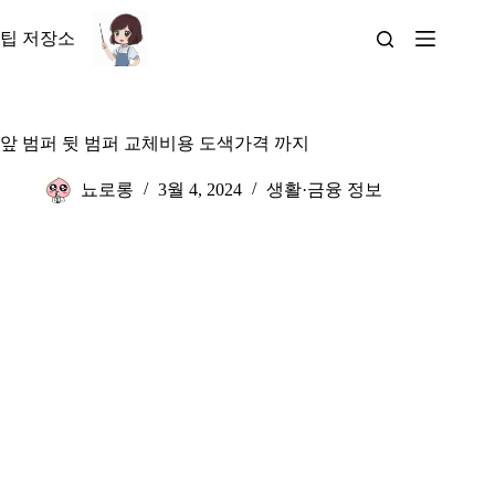
본
문
팁 저장소
으
로
건
너
앞 범퍼 뒷 범퍼 교체비용 도색가격 까지
뛰
기
뇨로롱
3월 4, 2024
생활·금융 정보