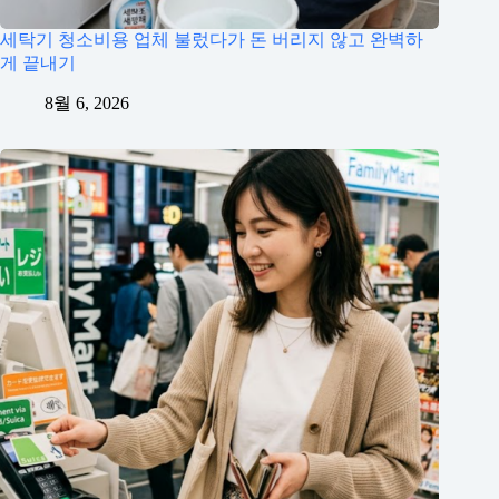
세탁기 청소비용 업체 불렀다가 돈 버리지 않고 완벽하
게 끝내기
8월 6, 2026