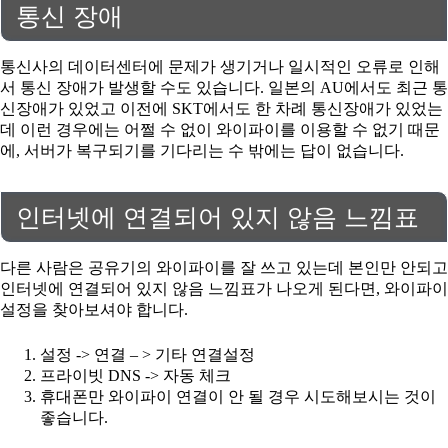
통신 장애
통신사의 데이터센터에 문제가 생기거나 일시적인 오류로 인해
서 통신 장애가 발생할 수도 있습니다. 일본의 AU에서도 최근 통
신장애가 있었고 이전에 SKT에서도 한 차례 통신장애가 있었는
데 이런 경우에는 어쩔 수 없이 와이파이를 이용할 수 없기 때문
에, 서버가 복구되기를 기다리는 수 밖에는 답이 없습니다.
인터넷에 연결되어 있지 않음 느낌표
다른 사람은 공유기의 와이파이를 잘 쓰고 있는데 본인만 안되고
인터넷에 연결되어 있지 않음 느낌표가 나오게 된다면, 와이파이
설정을 찾아보셔야 합니다.
설정 -> 연결 – > 기타 연결설정
프라이빗 DNS -> 자동 체크
휴대폰만 와이파이 연결이 안 될 경우 시도해보시는 것이
좋습니다.