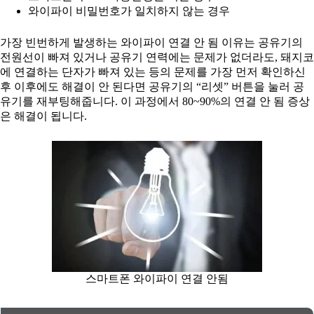
와이파이 비밀번호가 일치하지 않는 경우
가장 빈번하게 발생하는 와이파이 연결 안 됨 이유는 공유기의
전원선이 빠져 있거나 공유기 연력에는 문제가 없더라도, 돼지코
에 연결하는 단자가 빠져 있는 등의 문제를 가장 먼저 확인하신
후 이후에도 해결이 안 된다면 공유기의 “리셋” 버튼을 눌러 공
유기를 재부팅해줍니다. 이 과정에서 80~90%의 연결 안 됨 증상
은 해결이 됩니다.
스마트폰 와이파이 연결 안됨