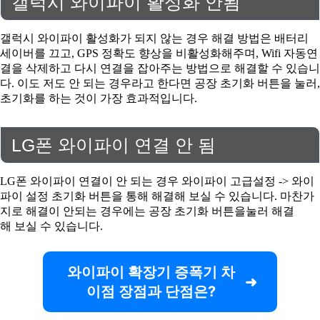
갤럭시 와이파이 활성화 안됨
갤럭시 와이파이 활성화가 되지 않는 경우 해결 방법은 배터리
세이버를 끄고, GPS 정확도 향상을 비활성화해주며, Wifi 자동연
결을 삭제하고 다시 연결을 잡아주는 방법으로 해결할 수 있습니
다. 이도 저도 안 되는 경우라고 한다면 공장 초기화 버튼을 눌러,
초기화를 하는 것이 가장 효과적입니다.
LG폰 와이파이 연결 안 됨
LG폰 와이파이 연결이 안 되는 경우 와이파이 고급설정 -> 와이
파이 설정 초기화 버튼을 통해 해결해 보실 수 있습니다. 마찬가
지로 해결이 안되는 경우에는 공장 초기화 버튼을눌러 해결
해 보실 수 있습니다.
와이파이 확장기 증폭기 차
이점 장점과 단점은?