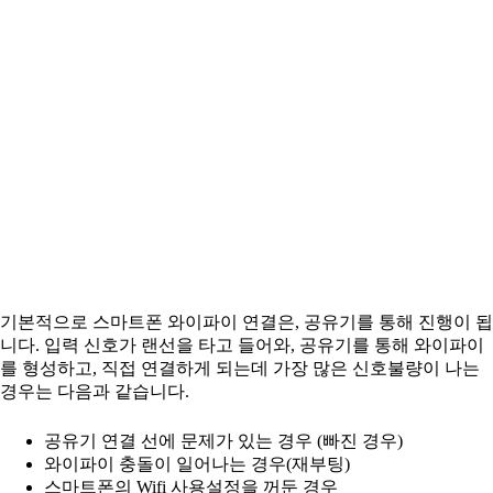
기본적으로 스마트폰 와이파이 연결은, 공유기를 통해 진행이 됩
니다. 입력 신호가 랜선을 타고 들어와, 공유기를 통해 와이파이
를 형성하고, 직접 연결하게 되는데 가장 많은 신호불량이 나는
경우는 다음과 같습니다.
공유기 연결 선에 문제가 있는 경우 (빠진 경우)
와이파이 충돌이 일어나는 경우(재부팅)
스마트폰의 Wifi 사용설정을 꺼둔 경우