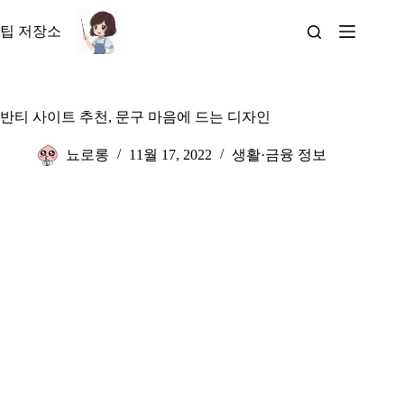
본
문
팁 저장소
으
로
건
너
반티 사이트 추천, 문구 마음에 드는 디자인
뛰
기
뇨로롱
11월 17, 2022
생활·금융 정보