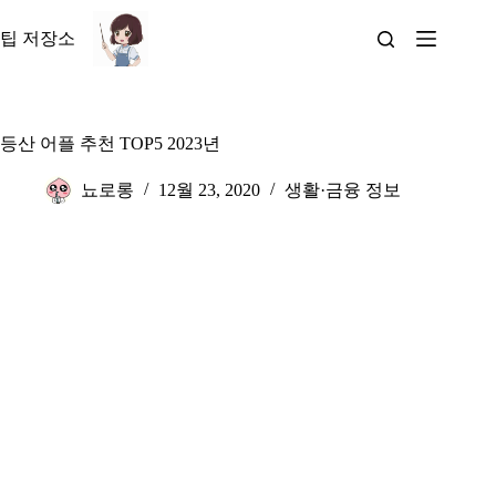
본
문
팁 저장소
으
로
건
너
등산 어플 추천 TOP5 2023년
뛰
기
뇨로롱
12월 23, 2020
생활·금융 정보