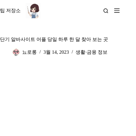
본
문
팁 저장소
으
로
건
너
단기 알바사이트 어플 당일 하루 한 달 찾아 보는 곳
뛰
기
뇨로롱
3월 14, 2023
생활·금융 정보