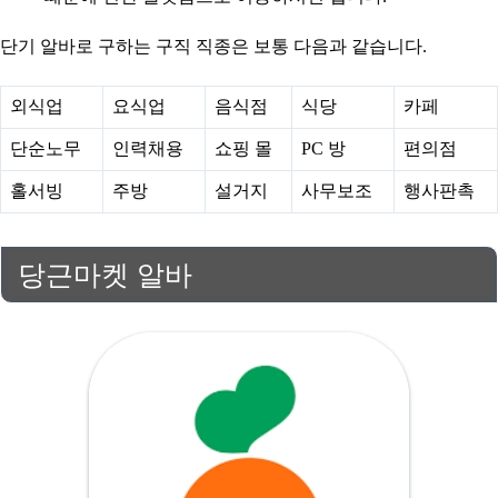
단기 알바로 구하는 구직 직종은 보통 다음과 같습니다.
외식업
요식업
음식점
식당
카페
단순노무
인력채용
쇼핑 몰
PC 방
편의점
홀서빙
주방
설거지
사무보조
행사판촉
당근마켓 알바