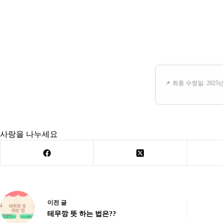
📌 최종 수정일: 2025년
사랑을 나누세요
이전
글
테무깡 뜻 하는 법은??