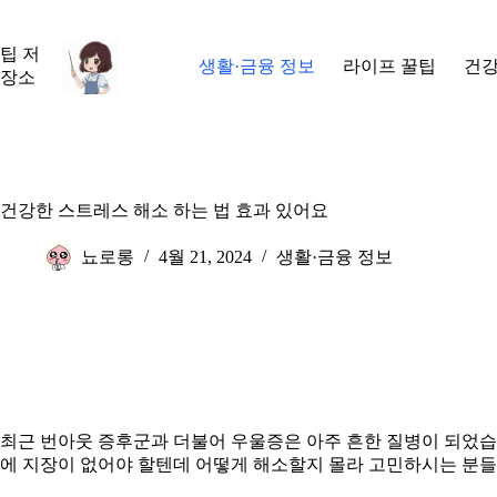
본
문
팁 저
으
생활·금융 정보
라이프 꿀팁
건강
장소
로
건
너
뛰
기
건강한 스트레스 해소 하는 법 효과 있어요
뇨로롱
4월 21, 2024
생활·금융 정보
최근 번아웃 증후군과 더불어 우울증은 아주 흔한 질병이 되었습
에 지장이 없어야 할텐데 어떻게 해소할지 몰라 고민하시는 분