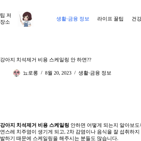
본
문
팁 저
으
생활·금융 정보
라이프 꿀팁
건강
장소
로
건
너
뛰
기
강아지 치석제거 비용 스케일링 안 하면??
뇨로롱
8월 20, 2023
생활·금융 정보
강아지 치석제거 비용 스케일링
안하면 어떻게 되는지 알아보도록
연스레 치주염이 생기게 되고, 2차 감염이나 음식을 잘 섭취하지
발하기 때문에 스케일링을 해주시는 분들도 많습니다.