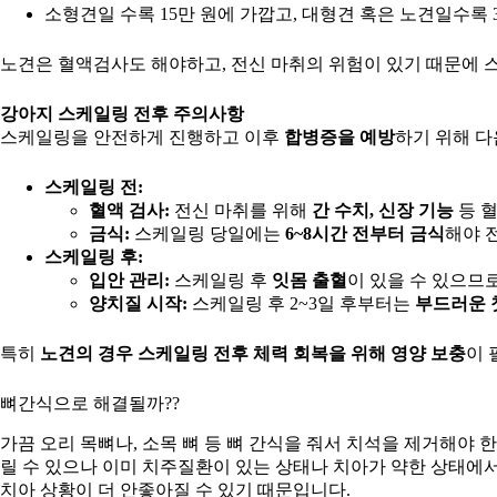
소형견일 수록 15만 원에 가깝고, 대형견 혹은 노견일수록 
노견은 혈액검사도 해야하고, 전신 마취의 위험이 있기 때문에 스
강아지 스케일링 전후 주의사항
스케일링을 안전하게 진행하고 이후
합병증을 예방
하기 위해 다
스케일링 전:
혈액 검사:
전신 마취를 위해
간 수치, 신장 기능
등 혈
금식:
스케일링 당일에는
6~8시간 전부터 금식
해야 
스케일링 후:
입안 관리:
스케일링 후
잇몸 출혈
이 있을 수 있으므
양치질 시작:
스케일링 후 2~3일 후부터는
부드러운 
특히
노견의 경우 스케일링 전후 체력 회복을 위해 영양 보충
이 
뼈간식으로 해결될까??
가끔 오리 목뼈나, 소목 뼈 등 뼈 간식을 줘서 치석을 제거해야
릴 수 있으나 이미 치주질환이 있는 상태나 치아가 약한 상태에
치아 상황이 더 안좋아질 수 있기 때문입니다.