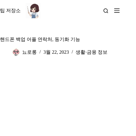
본
문
팁 저장소
으
로
건
너
핸드폰 백업 어플 연락처, 동기화 기능
뛰
기
뇨로롱
3월 22, 2023
생활·금융 정보