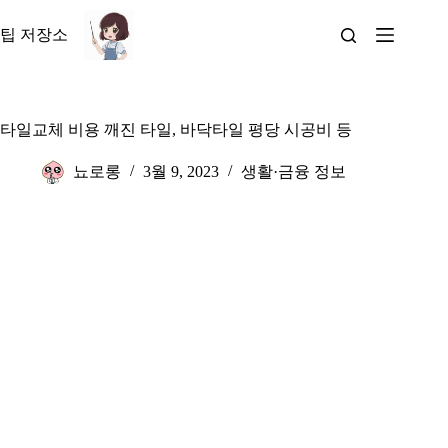
본
문
팁 저장소
으
로
건
너
타일교체 비용 깨진 타일, 바닥타일 평당 시공비 등
뛰
기
뇨로롱
3월 9, 2023
생활·금융 정보