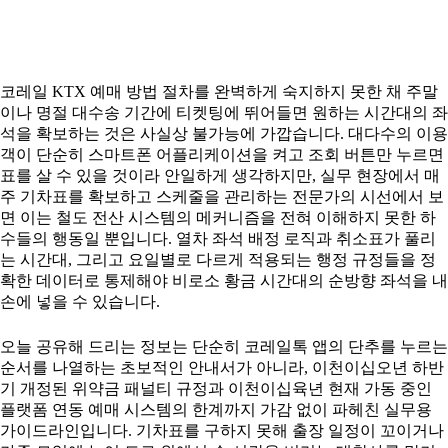
코레일 KTX 예매 방법 절차를 완벽하게 숙지하지 못한 채 주말
이나 명절 대수송 기간에 티켓팅에 뛰어들면 원하는 시간대의 좌
석을 확보하는 것은 사실상 불가능에 가깝습니다. 대다수의 이용
객이 단순히 스마트폰 어플리케이션을 켜고 조회 버튼만 누르면
표를 살 수 있을 것이라 안일하게 생각하지만, 실무 현장에서 매
주 기차표를 확보하고 스케줄을 관리하는 전문가의 시선에서 보
면 이는 철도 전산 시스템의 메커니즘을 전혀 이해하지 못한 하
수들의 행동일 뿐입니다. 열차 좌석 배정 로직과 취소표가 풀리
는 시간대, 그리고 요일별로 다르게 적용되는 행정 규정들을 정
확한 데이터로 통제해야 비로소 황금 시간대의 순방향 좌석을 내
손에 넣을 수 있습니다.
오늘 공유해 드리는 정보는 단순히 코레일톡 앱의 단추를 누르는
순서를 나열하는 초보적인 안내서가 아니라, 이천이십오년 하반
기 개정된 위약금 패널티 규정과 이천이십육년 현재 가동 중인
플랫폼 연동 예매 시스템의 한계까지 가감 없이 파헤친 실무용
가이드라인입니다. 기차표를 구하지 못해 출장 일정이 꼬이거나