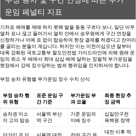
운임 페널티 지표
기차표 예매를 제때 하지 못해 발을 동동 구르다 보니, 일단 아무
열차 표나 끊고 들어가서 열차 안에서 승무원에게 구간 연장을
신청하거나 아예 표 없이 탑승하여 현장 결제를 하겠다고 잔머리
를 굴리는 분들이 계십니다. 하지만 이는 이천이십오년 말부터
대폭 강화된 국토교통부 철도안전법 가이드라인에 의해 원래 운
임의 최소 두 배에서 최대 삼십 배에 달하는 징벌적 부가운임을
현장에서 강제 징수당하는 범죄 행위임을 인지하셔야 합니다.
부정 승차 유형별 부가운임 징수 수치 산식
부정 승차 행
표준 운임 구
부가운임 부
최종 현장 추
위 유형
간 기준
과 요율
징 금액
승차권 미소
서울역 부산
기준 운임의
십일만구천
지 고의 탑승
역 구간
이배 징수
육백원 정액
대전 이후 적
단거리 표 이
서울역 대전
잔여 구간 운