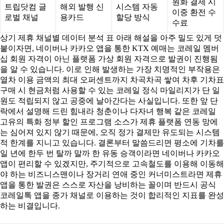
원화 결제 시
트립닷컴 글
해외 발행 신
시스템 자동
이중 환전 수
로벌 채널
용카드
할당 방식
수료
상기 제휴 채널별 데이터 분석 표 아래 해설을 아주 밀도 있게 덧
붙이자면, 네이버나 카카오 앱을 통한 KTX 예매는 코레일 멤버
십 회원 자격이 아닌 플랫폼 가상 회원 자격으로 발권이 진행됨
을 알 수 있습니다. 이로 인해 발생하는 가장 치명적인 부작용은
열차 이용 금액의 최대 오퍼센트까지 차곡차곡 쌓여 차후 기차표
구매 시 현금처럼 사용할 수 있는 코레일 정식 마일리지가 단 일
원도 적립되지 않고 공중에 날아간다는 사실입니다. 또한 앞 단
락에서 설명해 드린 힘내라 청춘이나 다자녀 행복 같은 코레일
고유의 특화 정부 할인 프로그램 소스가 제휴 플랫폼 연동 망에
는 심어져 있지 않기 때문에, 오직 정가 결제만 유도되는 시스템
적 한계를 지니고 있습니다. 결론부터 말씀드리면 평소에 기차를
일 년에 한두 번 탈까 말까 한 유동 승객이라면 네이버나 카카오
앱이 편리할 수 있겠지만, 주기적으로 고속철도를 이용해 이동해
야 하는 비즈니스맨이나 장거리 연애 중인 커너미스트라면 제휴
앱을 통한 발권은 스스로 자산을 낭비하는 꼴이며 반드시 공식
코레일톡 앱을 종가 채널로 이용하는 것이 합리적인 지표를 완성
하는 비결입니다.