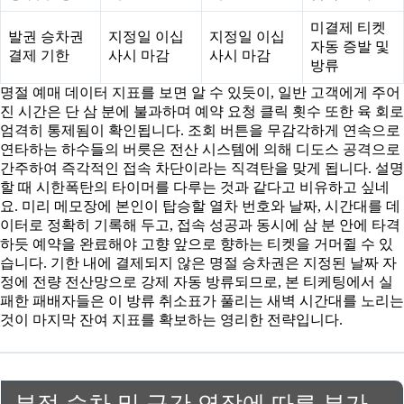
미결제 티켓
발권 승차권
지정일 이십
지정일 이십
자동 증발 및
결제 기한
사시 마감
사시 마감
방류
명절 예매 데이터 지표를 보면 알 수 있듯이, 일반 고객에게 주어
진 시간은 단 삼 분에 불과하며 예약 요청 클릭 횟수 또한 육 회로
엄격히 통제됨이 확인됩니다. 조회 버튼을 무감각하게 연속으로
연타하는 하수들의 버릇은 전산 시스템에 의해 디도스 공격으로
간주하여 즉각적인 접속 차단이라는 직격탄을 맞게 됩니다. 설명
할 때 시한폭탄의 타이머를 다루는 것과 같다고 비유하고 싶네
요. 미리 메모장에 본인이 탑승할 열차 번호와 날짜, 시간대를 데
이터로 정확히 기록해 두고, 접속 성공과 동시에 삼 분 안에 타격
하듯 예약을 완료해야 고향 앞으로 향하는 티켓을 거머쥘 수 있
습니다. 기한 내에 결제되지 않은 명절 승차권은 지정된 날짜 자
정에 전량 전산망으로 강제 자동 방류되므로, 본 티케팅에서 실
패한 패배자들은 이 방류 취소표가 풀리는 새벽 시간대를 노리는
것이 마지막 잔여 지표를 확보하는 영리한 전략입니다.
부정 승차 및 구간 연장에 따른 부가