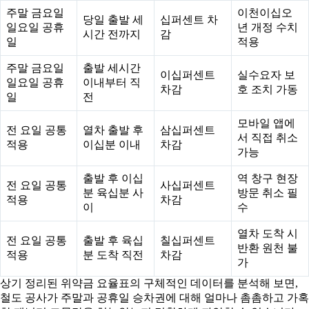
주말 금요일
이천이십오
당일 출발 세
십퍼센트 차
일요일 공휴
년 개정 수치
시간 전까지
감
일
적용
주말 금요일
출발 세시간
이십퍼센트
실수요자 보
일요일 공휴
이내부터 직
차감
호 조치 가동
일
전
모바일 앱에
전 요일 공통
열차 출발 후
삼십퍼센트
서 직접 취소
적용
이십분 이내
차감
가능
출발 후 이십
역 창구 현장
전 요일 공통
사십퍼센트
분 육십분 사
방문 취소 필
적용
차감
이
수
열차 도착 시
전 요일 공통
출발 후 육십
칠십퍼센트
반환 원천 불
적용
분 도착 직전
차감
가
상기 정리된 위약금 요율표의 구체적인 데이터를 분석해 보면,
철도 공사가 주말과 공휴일 승차권에 대해 얼마나 촘촘하고 가혹