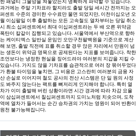
한 패널티 그물망을 쳐놓았는지 명확하게 파악할 수 있습니다.
과거에는 주말 기차표라 할지라도 출발 당일 세시간 전까지는 오
퍼센트 수준의 경미한 수수료만 물면 되었지만, 이천이십오년 오
월 이십팔일 이후 출발하는 모든 고속철도 열차부터는 당일 취소
시 최소 십퍼센트에서 최대 이십퍼센트라는 두 배 오른 위약금
폭탄이 칼같이 집행되고 있습니다. 서울역에서 부산역으로 향하
는 케이티엑스 일반실 운임인 오만구천팔백원을 기준으로 계산
해 보면, 출발 직전에 표를 취소할 경우 앉은 자리에서 만원이 넘
는 생돈이 위약금 명목으로 공제된다는 지표를 보여줍니다. 착한
조언보다는 냉정한 현실을 짚어드려야 여러분의 지갑을 지킬 수
있습니다. 가지도 않을 기차표를 습관적으로 여러 장 묶어두었다
가 환불 타이밍을 놓치면, 그 비용은 고스란히 여러분의 금융 자
산 손실로 이어지며 철도 공사의 전산 시스템은 단 일 원의 사정
도 봐주지 않는다는 팩트를 뼈저리게 인지해야 합니다. 특히 열
차가 이미 출발해 버린 상황이라면 시간 경과에 따라 차감 요율
이 삼십퍼센트에서 칠십퍼센트까지 도미노처럼 치솟으며, 도착
역에 열차가 들어서는 순간 승차권의 가치는 영원이 되어 반환이
원천 불가능해집니다.