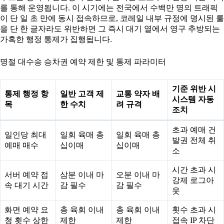
를 통해 운영됩니다. 이 시기에는 전국에서 수백만 명의 트래픽
이 단 일 초 만에 동시 접속하므로, 코레일 내부 규정에 명시된 룰
을 단 한 글자라도 위반하면 그 즉시 대기 열에서 영구 추방되는
가혹한 행정 통제가 집행됩니다.
명절 대수송 승차권 예약 제한 및 통제 파라미터
기준 위반 시
통제 행정 항
일반 고객 제
교통 약자 배
시스템 자동
목
한 수치
려 규격
조치
초과 예매 건
일인당 최대
일회 육매 총
일회 육매 총
발권 전체 취
예매 매수
십이매
십이매
소
시간 초과 시
서버 예약 접
삼분 이내 마
오분 이내 마
강제 로그아
속 대기 시간
감 필수
감 필수
웃
화면 예약 요
총 육회 이내
총 육회 이내
횟수 초과 시
청 횟수 상한
제한
제한
접속 IP 차단