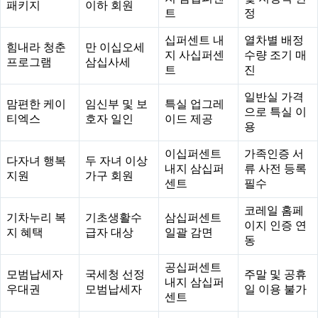
패키지
이하 회원
트
정
십퍼센트 내
열차별 배정
힘내라 청춘
만 이십오세
지 사십퍼센
수량 조기 매
프로그램
삼십사세
트
진
일반실 가격
맘편한 케이
임신부 및 보
특실 업그레
으로 특실 이
티엑스
호자 일인
이드 제공
용
이십퍼센트
가족인증 서
다자녀 행복
두 자녀 이상
내지 삼십퍼
류 사전 등록
지원
가구 회원
센트
필수
코레일 홈페
기차누리 복
기초생활수
삼십퍼센트
이지 인증 연
지 혜택
급자 대상
일괄 감면
동
공십퍼센트
모범납세자
국세청 선정
주말 및 공휴
내지 삼십퍼
우대권
모범납세자
일 이용 불가
센트