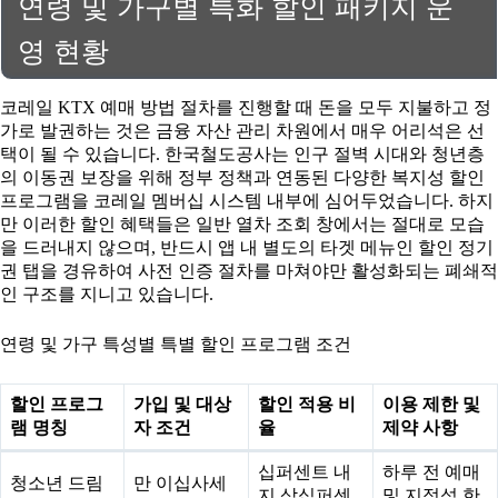
연령 및 가구별 특화 할인 패키지 운
영 현황
코레일 KTX 예매 방법 절차를 진행할 때 돈을 모두 지불하고 정
가로 발권하는 것은 금융 자산 관리 차원에서 매우 어리석은 선
택이 될 수 있습니다. 한국철도공사는 인구 절벽 시대와 청년층
의 이동권 보장을 위해 정부 정책과 연동된 다양한 복지성 할인
프로그램을 코레일 멤버십 시스템 내부에 심어두었습니다. 하지
만 이러한 할인 혜택들은 일반 열차 조회 창에서는 절대로 모습
을 드러내지 않으며, 반드시 앱 내 별도의 타겟 메뉴인 할인 정기
권 탭을 경유하여 사전 인증 절차를 마쳐야만 활성화되는 폐쇄적
인 구조를 지니고 있습니다.
연령 및 가구 특성별 특별 할인 프로그램 조건
할인 프로그
가입 및 대상
할인 적용 비
이용 제한 및
램 명칭
자 조건
율
제약 사항
십퍼센트 내
하루 전 예매
청소년 드림
만 이십사세
지 삼십퍼센
및 지정석 한