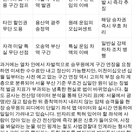
발 시 즉각 추
용 구간 점프
역 발권
임의 이배
징
해당 승차권
타인 할인권
용산역 광주
원래 운임의
즉시 무효 처
무단 도용
송정역
오십퍼센트
리
일반실 강제
자격 미달 특
오송역 부산
특실 운임 차
하차 조치 병
실 무단 선점
역 구간
액의 이배
행
과거에는 열차 안에서 자발적으로 승무원에게 구간 연장을 요청
하면 미세한 수수료만 내고 정산이 가능했지만, 이천이십오년 십
월 일부터는 사전 예고 없는 구간 연장 역시 고의적 부정 승차 계
층으로 분류되어 서울 부산 기준 무조건 십일만 원이 넘는 징벌
적 벌금 지표가 부과되는 냉혹한 현실로 법이 바뀌었습니다. 철
도 공사는 전산망 데이터 분석을 통해 단거리 표(예: 서울에서 광
명)만 끊고 탑승한 뒤 종착역까지 내리지 않는 얌체 승객들을 현
장 승무원의 피디에이 단말기 좌석 맵 데이터와 실시간 연동하여
일일이 가려내고 있습니다. 빈자리로 찍혀 있어야 할 좌석에 사
람이 앉아 있는 순간 전산망에 즉각 붉은 신호가 들어오며, 사정
을 봐달라는 눈물 섞인 핑계는 철도 사법경찰대 인계라는 형사적