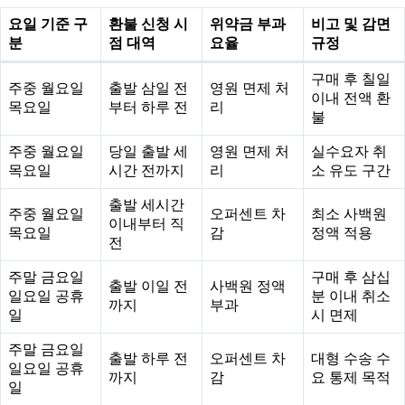
요일 기준 구
환불 신청 시
위약금 부과
비고 및 감면
분
점 대역
요율
규정
구매 후 칠일
주중 월요일
출발 삼일 전
영원 면제 처
이내 전액 환
목요일
부터 하루 전
리
불
주중 월요일
당일 출발 세
영원 면제 처
실수요자 취
목요일
시간 전까지
리
소 유도 구간
출발 세시간
주중 월요일
오퍼센트 차
최소 사백원
이내부터 직
목요일
감
정액 적용
전
주말 금요일
구매 후 삼십
출발 이일 전
사백원 정액
일요일 공휴
분 이내 취소
까지
부과
일
시 면제
주말 금요일
출발 하루 전
오퍼센트 차
대형 수송 수
일요일 공휴
까지
감
요 통제 목적
일