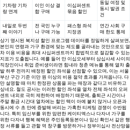
동일 여정 및
기차랑 기차
이인 이상 결
이십퍼센트
동시 발권 조
랑 연계
합 구매
묶음 할인
건
내일로 두번
전 국민 누구
패스형 좌석
연간 사회 구
째 이야기
나 구매 가능
지정권
매 한도 통제
상기 명시된 복지성 할인 프로그램 데이터를 정밀하게 살펴보면,
본인의 연령과 가구 환경에 맞는 제도를 골라내는 것만으로도 열
차 이용 비용을 최대 사십퍼센트까지 합법적으로 절감할 수 있는
지표가 도출됩니다. 예를 들어 만 이십오세부터 삼십사세 사이의
직장인이나 취업 준비생이라면 힘내라 청춘 메뉴를 통해 열차 출
발 하루 전까지 배정된 할인 좌석을 선점할 수 있으며, 이는 서울
부산 구간 기준 이만 원 이상의 비용 절약 효과를 가져옵니다. 다
만 설명할 때 마치 한정판 상품을 파는 매장과 같다고 비유하고
싶네요. 철도 공사는 이러한 할인 좌석을 열차 전체 좌석의 오퍼
센트 내외로 극히 제한하여 배정하기 때문에, 출퇴근 시간이나
주말 황금 시간대 열차에는 할인 텍이 아예 붙지 않거나 오픈과
동시에 수 초 만에 증발해 버리는 가혹한 티케팅 경쟁이 수반됩
니다. 특히 임신부를 위한 맘편한 케이티엑스나 다자녀 가구를
위한 다자녀 행복 혜택은 주민등록등본이나 임신 확인서 같은 행
정 서류를 들고 관할 역 창구를 방문하거나 정부이십사 전산망을