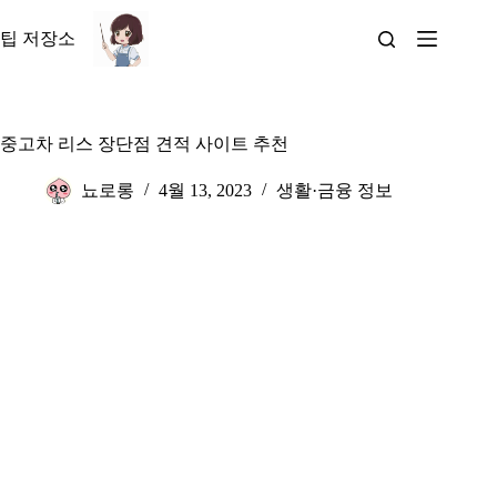
본
문
팁 저장소
으
로
건
너
중고차 리스 장단점 견적 사이트 추천
뛰
기
뇨로롱
4월 13, 2023
생활·금융 정보