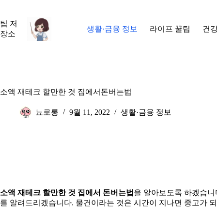
본
문
팁 저
으
생활·금융 정보
라이프 꿀팁
건강
장소
로
건
너
뛰
기
소액 재테크 할만한 것 집에서돈버는법
뇨로롱
9월 11, 2022
생활·금융 정보
소액 재테크 할만한 것 집에서 돈버는법
을 알아보도록 하겠습니다
를 알려드리겠습니다. 물건이라는 것은 시간이 지나면 중고가 되