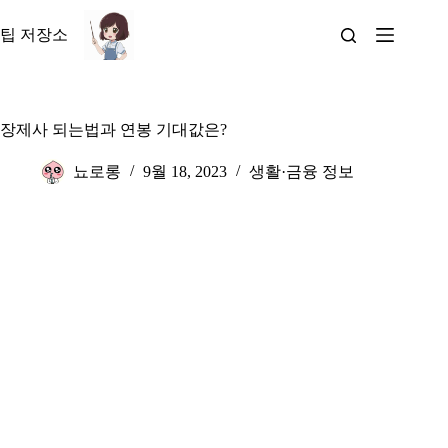
본
문
팁 저장소
으
로
건
너
장제사 되는법과 연봉 기대값은?
뛰
기
뇨로롱
9월 18, 2023
생활·금융 정보