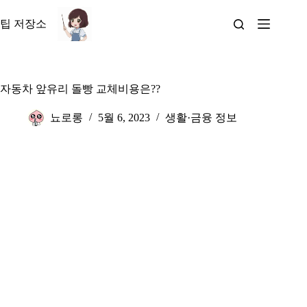
본
문
팁 저장소
으
로
건
너
자동차 앞유리 돌빵 교체비용은??
뛰
기
뇨로롱
5월 6, 2023
생활·금융 정보