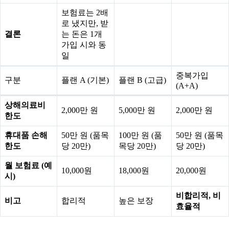
보험료는 2배
로 냈지만, 받
결론
는 돈은 1개
가입 시와 동
일
중복가입
구분
플랜 A (기본)
플랜 B (고급)
(A+A)
상해의료비
2,000만 원
5,000만 원
2,000만 원
한도
휴대품 손해
50만 원 (품목
100만 원 (품
50만 원 (품목
한도
당 20만)
목당 20만)
당 20만)
월 보험료 (예
10,000원
18,000원
20,000원
시)
비합리적, 비
비고
합리적
높은 보장
효율적