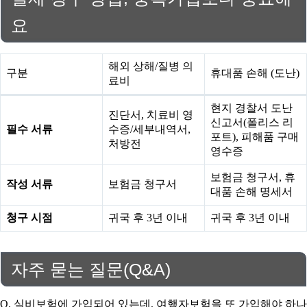
요
해외 상해/질병 의
구분
휴대품 손해 (도난)
료비
현지 경찰서 도난
진단서, 치료비 영
신고서(폴리스 리
필수 서류
수증/세부내역서,
포트), 피해품 구매
처방전
영수증
보험금 청구서, 휴
작성 서류
보험금 청구서
대품 손해 명세서
청구 시점
귀국 후 3년 이내
귀국 후 3년 이내
자주 묻는 질문(Q&A)
Q. 실비보험에 가입되어 있는데, 여행자보험을 또 가입해야 하나