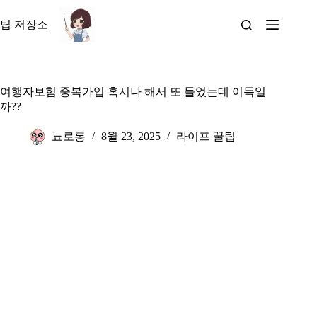
본
문
팁 저장소
으
로
건
너
여행자보험 중복가입 혹시나 해서 또 들었는데 이득일
뛰
까??
기
뇨로롱
8월 23, 2025
라이프 꿀팁