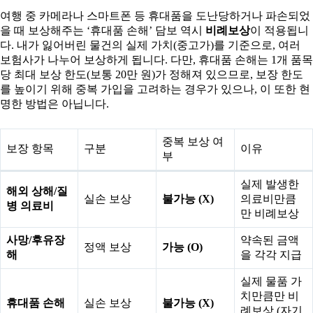
여행 중 카메라나 스마트폰 등 휴대품을 도난당하거나 파손되었
을 때 보상해주는 ‘휴대품 손해’ 담보 역시
비례보상
이 적용됩니
다. 내가 잃어버린 물건의 실제 가치(중고가)를 기준으로, 여러
보험사가 나누어 보상하게 됩니다. 다만, 휴대품 손해는 1개 품목
당 최대 보상 한도(보통 20만 원)가 정해져 있으므로, 보장 한도
를 높이기 위해 중복 가입을 고려하는 경우가 있으나, 이 또한 현
명한 방법은 아닙니다.
중복 보상 여
보장 항목
구분
이유
부
실제 발생한
해외 상해/질
실손 보상
불가능 (X)
의료비만큼
병 의료비
만 비례보상
사망/후유장
약속된 금액
정액 보상
가능 (O)
해
을 각각 지급
실제 물품 가
치만큼만 비
휴대품 손해
실손 보상
불가능 (X)
례보상 (자기