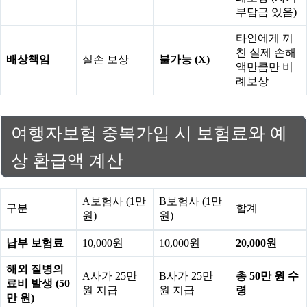
부담금 있음)
타인에게 끼
친 실제 손해
배상책임
실손 보상
불가능 (X)
액만큼만 비
례보상
여행자보험 중복가입 시 보험료와 예
상 환급액 계산
A보험사 (1만
B보험사 (1만
구분
합계
원)
원)
납부 보험료
10,000원
10,000원
20,000원
해외 질병의
A사가 25만
B사가 25만
총 50만 원 수
료비 발생 (50
원 지급
원 지급
령
만 원)