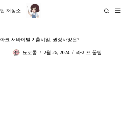
본
문
팁 저장소
으
로
건
너
아크 서바이벌 2 출시일, 권장사양은?
뛰
기
뇨로롱
2월 26, 2024
라이프 꿀팁