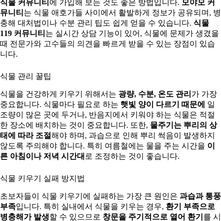
식물 커뮤니티
에 가입해 보는 것도 좋은 방법입니다.
모야모 커
뮤니티
는 식물 애호가들 사이에서 활발하게 정보가 공유되며, 병
충해 대처법이나 수분 관리 팁도 쉽게 얻을 수 있습니다.
식물
119 커뮤니티
는 실시간 상담 기능이 있어, 식물에 문제가 생겼을
때 전문가와 고수들의 의견을 빠르게 받을 수 있는 장점이 있습
니다.
식물 관리 꿀팁
식물을 건강하게 키우기 위해서는
광량, 수분, 온도 관리
가 가장
중요합니다. 식물마다 필요로 하는
햇빛 양이 다르기 때문에
일
조량이 많은 곳에 두거나, 반음지에서 키워야 하는 식물은 적절
한 장소에 배치하는 것이 중요합니다. 또한,
물주기는 뿌리의 상
태에 따라 조절
해야 하며, 과습으로 인해 뿌리 썩음이 발생하지
않도록 주의해야 합니다. 특히 여름철에는 물을 주는 시간을
이
른 아침이나 저녁 시간대
로 조정하는 것이 좋습니다.
식물 키우기 실패 방지법
초보자들이 식물 키우기에 실패하는 가장 큰 원인은
과습과 통풍
부족
입니다. 특히 실내에서 식물을 키우는 경우,
환기 부족으로
병충해가 발생
할 수 있으므로
창문을 주기적으로 열어 환기
를 시