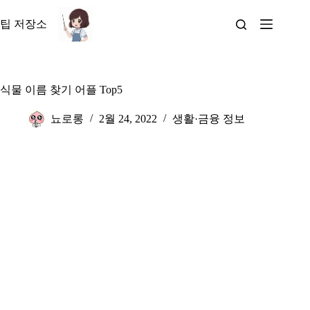
본
문
팁 저장소
으
로
건
너
식물 이름 찾기 어플 Top5
뛰
기
뇨로롱
2월 24, 2022
생활·금융 정보