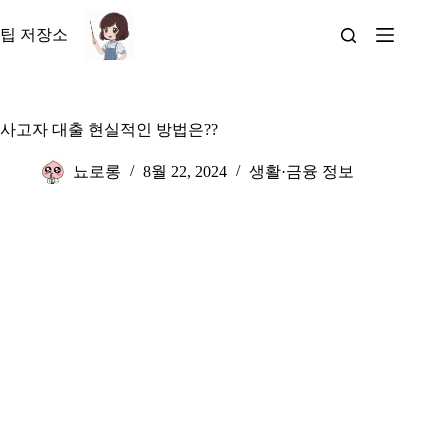
본
문
팁 저장소
으
로
건
너
사고자 대출 현실적인 방법은??
뛰
기
뇨로롱
8월 22, 2024
생활·금융 정보