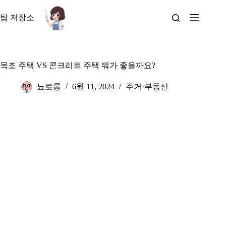
본
문
팁 저장소
으
로
건
너
목조 주택 VS 콘크리트 주택 뭐가 좋을까요?
뛰
기
뇨로롱
6월 11, 2024
주거·부동산