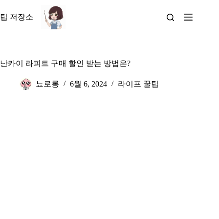
본
문
팁 저장소
으
로
건
너
난카이 라피트 구매 할인 받는 방법은?
뛰
기
뇨로롱
6월 6, 2024
라이프 꿀팁