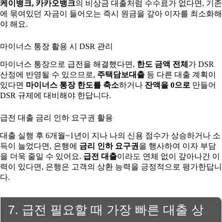
케이뱅크, 카카오뱅크
의 비상금 대출처럼 수수료가 없다면, 기존
에 묶여있던 자금이 들어오는 즉시 원금을 갚아 이자를 최소화해
야 해요.
마이너스 통장 활용 시 DSR 관리
마이너스 통장으로 급전을 해결했다면,
한도 금액 전체
가 DSR
산정에 반영될 수 있으므로,
주택담보대출
등 다른 대출 계획이
있다면
마이너스 통장 한도를 축소
하거나
잔액을 0으로
만들어
DSR 규제에 대비해야 한답니다.
급전 대출 금리 인하 요구권 활용
대출 실행 후 6개월~1년이 지나 나의 신용 점수가 상승하거나 소
득이 늘었다면, 은행에
금리 인하 요구권
을 행사하여 이자 부담
을 더욱 줄일 수 있어요.
급전 대출
이라도 연체 없이 갚아나간 이
력이 있다면, 은행은 고객의 상환 능력을 긍정적으로 평가한답니
다.
7. 급전 필요할 때 가장 빠른 대출 상