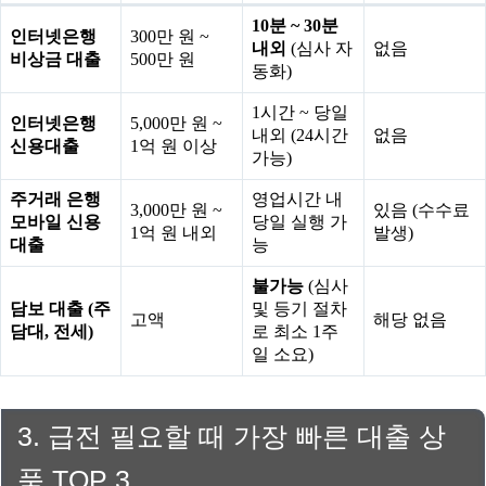
10분 ~ 30분
인터넷은행
300만 원 ~
내외
(심사 자
없음
비상금 대출
500만 원
동화)
1시간 ~ 당일
인터넷은행
5,000만 원 ~
내외 (24시간
없음
신용대출
1억 원 이상
가능)
주거래 은행
영업시간 내
3,000만 원 ~
있음 (수수료
모바일 신용
당일 실행 가
1억 원 내외
발생)
대출
능
불가능
(심사
담보 대출 (주
및 등기 절차
고액
해당 없음
담대, 전세)
로 최소 1주
일 소요)
3. 급전 필요할 때 가장 빠른 대출 상
품 TOP 3