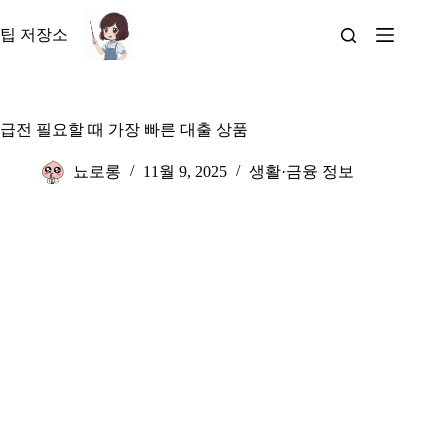
본
문
팁 저장소
으
로
건
너
급전 필요할 때 가장 빠른 대출 상품
뛰
기
뇨로롱
11월 9, 2025
생활·금융 정보