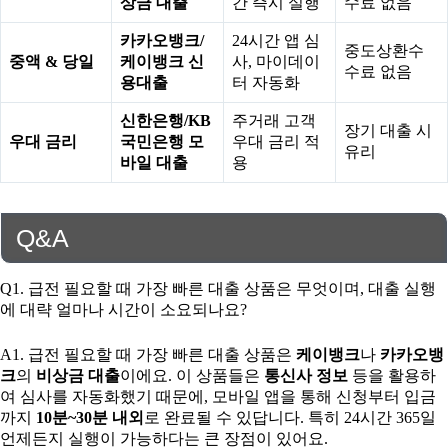
상금 대출
간 즉시 실행
수료 없음
카카오뱅크/
24시간 앱 심
중도상환수
중액 & 당일
케이뱅크 신
사, 마이데이
수료 없음
용대출
터 자동화
신한은행/KB
주거래 고객
장기 대출 시
우대 금리
국민은행 모
우대 금리 적
유리
바일 대출
용
Q&A
Q1. 급전 필요할 때 가장 빠른 대출 상품은 무엇이며, 대출 실행
에 대략 얼마나 시간이 소요되나요?
A1. 급전 필요할 때 가장 빠른 대출 상품은
케이뱅크
나
카카오뱅
크
의
비상금 대출
이에요. 이 상품들은
통신사 정보
등을 활용하
여 심사를 자동화했기 때문에, 모바일 앱을 통해 신청부터 입금
까지
10분~30분 내외
로 완료될 수 있답니다. 특히 24시간 365일
언제든지 실행이 가능하다는 큰 장점이 있어요.