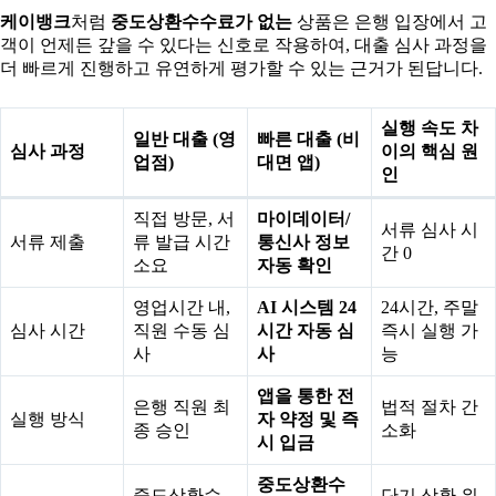
케이뱅크
처럼
중도상환수수료가 없는
상품은 은행 입장에서 고
객이 언제든 갚을 수 있다는 신호로 작용하여, 대출 심사 과정을
더 빠르게 진행하고 유연하게 평가할 수 있는 근거가 된답니다.
실행 속도 차
일반 대출 (영
빠른 대출 (비
심사 과정
이의 핵심 원
업점)
대면 앱)
인
직접 방문, 서
마이데이터/
서류 심사 시
서류 제출
류 발급 시간
통신사 정보
간 0
소요
자동 확인
영업시간 내,
AI 시스템 24
24시간, 주말
심사 시간
직원 수동 심
시간 자동 심
즉시 실행 가
사
사
능
앱을 통한 전
은행 직원 최
법적 절차 간
실행 방식
자 약정 및 즉
종 승인
소화
시 입금
중도상환수
중도상환수
단기 상환 위