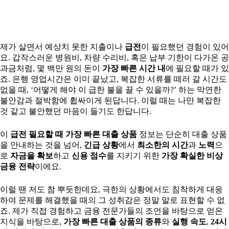
제가 살면서 예상치 못한 지출이나
급전
이 필요했던 경험이 있어
요. 갑작스러운 병원비, 차량 수리비, 혹은 납부 기한이 다가온 공
과금처럼, 몇 백만 원의 돈이
가장 빠른 시간 내
에 필요할 때가 있
죠. 은행 영업시간은 이미 끝났고, 복잡한 서류를 떼러 갈 시간도
없을 때, ‘어떻게 해야 이 급한 불을 끌 수 있을까?’ 하는 막연한
불안감과 절박함에 휩싸이게 된답니다. 이럴 때는 나만 복잡한
것 같고 불안했던 마음이 들기도 한답니다.
이
급전 필요할 때 가장 빠른 대출 상품
정보는 단순히 대출 상품
을 안내하는 것을 넘어,
긴급 상황
에서
최소한의 시간
과
노력
으
로
자금을 확보
하고
신용 점수
를 지키기 위한
가장 확실한 비상
금융 전략
이에요.
이럴 땐 저도 참 뿌듯한데요, 극한의 상황에서도 침착하게 대응
하여 문제를 해결했을 때의 그 성취감은 정말 말로 표현할 수 없
죠. 제가 직접 경험하고 금융 전문가들의 조언을 바탕으로 얻은
지식을 바탕으로,
가장 빠른 대출 상품의 종류
와
실행 속도
,
24시