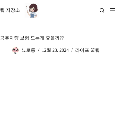
본
문
팁 저장소
으
로
건
너
공유차량 보험 드는게 좋을까??
뛰
기
뇨로롱
12월 23, 2024
라이프 꿀팁