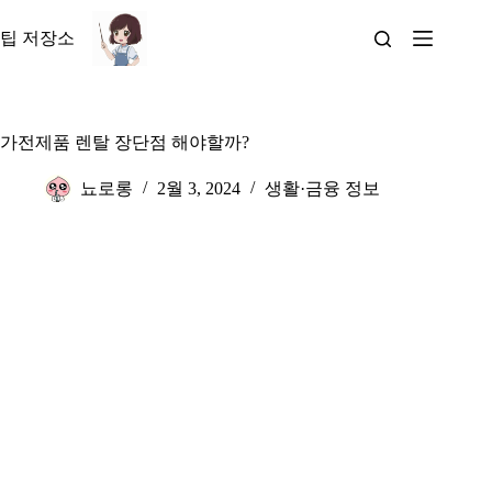
본
문
팁 저장소
으
로
건
너
가전제품 렌탈 장단점 해야할까?
뛰
기
뇨로롱
2월 3, 2024
생활·금융 정보