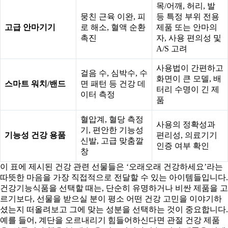
목/어깨, 허리, 발
뭉친 근육 이완, 피
등 특정 부위 전용
고급 안마기기
로 해소, 혈액 순환
제품 또는 안마의
촉진
자, 사용 편의성 및
A/S 고려
사용법이 간편하고
걸음 수, 심박수, 수
화면이 큰 모델, 배
스마트 워치/밴드
면 패턴 등 건강 데
터리 수명이 긴 제
이터 측정
품
혈압계, 혈당 측정
사용의 정확성과
기, 편안한 기능성
기능성 건강 용품
편리성, 의료기기
신발, 고급 맞춤깔
인증 여부 확인
창
이 표에 제시된 건강 관련 선물들은 ‘오래오래 건강하세요’라는
따뜻한 마음을 가장 직접적으로 전달할 수 있는 아이템들입니다.
건강기능식품을 선택할 때는, 단순히 유명하거나 비싼 제품을 고
르기보다, 선물을 받으실 분이 평소 어떤 건강 고민을 이야기하
셨는지 떠올려보고 그에 맞는 성분을 선택하는 것이 중요합니다.
예를 들어, 계단을 오르내리기 힘들어하신다면 관절 건강 제품