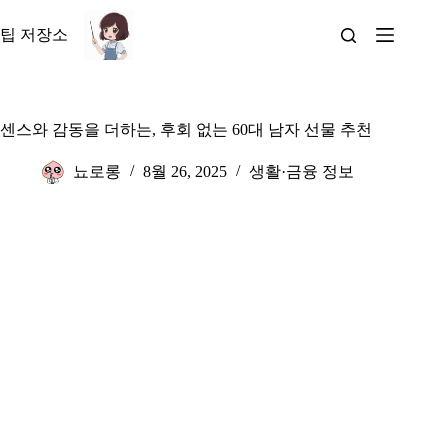
본
문
팁 저장소
으
로
건
너
센스와 감동을 더하는, 후회 없는 60대 남자 선물 추천
뛰
기
뇨로롱
8월 26, 2025
생활·금융 정보