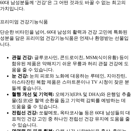
60대 남성분들께 ‘건강’은 그 어떤 것과도 바꿀 수 없는 최고의
가치입니다.
프리미엄 건강기능식품
단순한 비타민을 넘어, 60대 남성의 활력과 건강 고민에 특화된
성분을 담은 프리미엄 건강기능식품은 언제나 환영받는 선물입
니다.
관절 건강:
글루코사민, 콘드로이친, MSM(식이유황) 등이
함유된 제품은 약해지기 쉬운 무릎과 허리 관절 건강에 도
움을 줄 수 있습니다.
눈 건강:
눈의 피로와 노화에 대응하는 루테인, 지아잔틴,
아스타잔틴 복합 제품은 스마트폰이나 TV 시청이 잦은 분
들께 좋습니다.
혈행 개선 및 기억력:
오메가3(EPA 및 DHA)와 은행잎 추출
물(징코)은 혈액 순환을 돕고 기억력 감퇴를 예방하는 데
도움을 줄 수 있습니다.
전립선 건강:
쏘팔메토, 옥타코사놀 등은 60대 남성들의 대
표적인 건강 고민 중 하나인 전립선 건강 유지에 도움을 줄
수 있습니다.