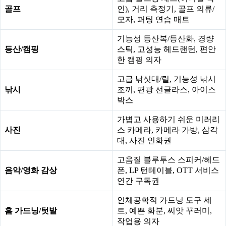
골프
인), 거리 측정기, 골프 의류/
모자, 퍼팅 연습 매트
기능성 등산복/등산화, 경량
등산/캠핑
스틱, 고성능 헤드랜턴, 편안
한 캠핑 의자
고급 낚싯대/릴, 기능성 낚시
낚시
조끼, 편광 선글라스, 아이스
박스
가볍고 사용하기 쉬운 미러리
사진
스 카메라, 카메라 가방, 삼각
대, 사진 인화권
고음질 블루투스 스피커/헤드
음악/영화 감상
폰, LP 턴테이블, OTT 서비스
연간 구독권
인체공학적 가드닝 도구 세
홈 가드닝/텃밭
트, 예쁜 화분, 씨앗 꾸러미,
작업용 의자