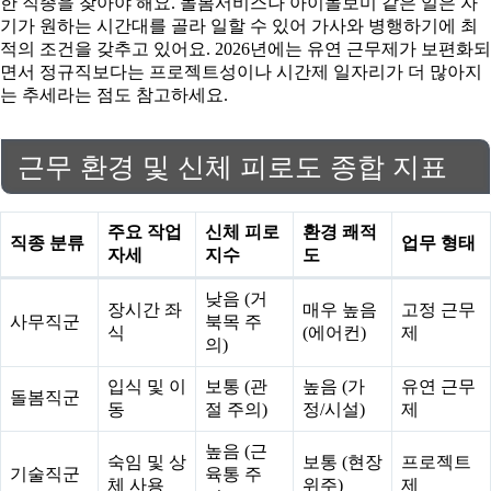
한 직종을 찾아야 해요. 돌봄서비스나 아이돌보미 같은 일은 자
기가 원하는 시간대를 골라 일할 수 있어 가사와 병행하기에 최
적의 조건을 갖추고 있어요. 2026년에는 유연 근무제가 보편화되
면서 정규직보다는 프로젝트성이나 시간제 일자리가 더 많아지
는 추세라는 점도 참고하세요.
근무 환경 및 신체 피로도 종합 지표
주요 작업
신체 피로
환경 쾌적
직종 분류
업무 형태
자세
지수
도
낮음 (거
장시간 좌
매우 높음
고정 근무
사무직군
북목 주
식
(에어컨)
제
의)
입식 및 이
보통 (관
높음 (가
유연 근무
돌봄직군
동
절 주의)
정/시설)
제
높음 (근
숙임 및 상
보통 (현장
프로젝트
기술직군
육통 주
체 사용
위주)
제