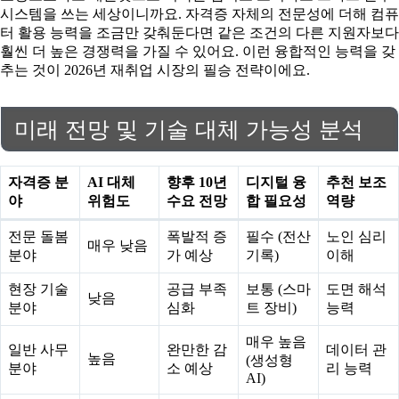
시스템을 쓰는 세상이니까요. 자격증 자체의 전문성에 더해 컴퓨
터 활용 능력을 조금만 갖춰둔다면 같은 조건의 다른 지원자보다
훨씬 더 높은 경쟁력을 가질 수 있어요. 이런 융합적인 능력을 갖
추는 것이 2026년 재취업 시장의 필승 전략이에요.
미래 전망 및 기술 대체 가능성 분석
자격증 분
AI 대체
향후 10년
디지털 융
추천 보조
야
위험도
수요 전망
합 필요성
역량
전문 돌봄
폭발적 증
필수 (전산
노인 심리
매우 낮음
분야
가 예상
기록)
이해
현장 기술
공급 부족
보통 (스마
도면 해석
낮음
분야
심화
트 장비)
능력
매우 높음
일반 사무
완만한 감
데이터 관
높음
(생성형
분야
소 예상
리 능력
AI)