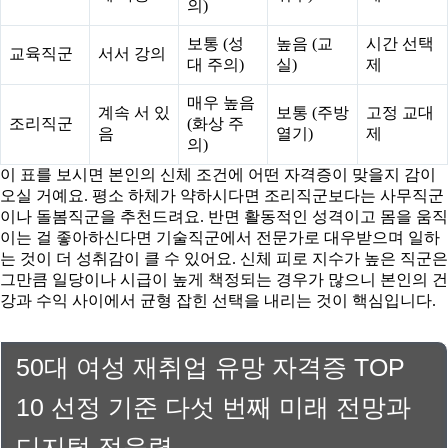
의)
보통 (성
높음 (교
시간 선택
교육직군
서서 강의
대 주의)
실)
제
매우 높음
계속 서 있
보통 (주방
고정 교대
조리직군
(화상 주
음
열기)
제
의)
이 표를 보시면 본인의 신체 조건에 어떤 자격증이 맞을지 감이
오실 거예요. 평소 하체가 약하시다면 조리직군보다는 사무직군
이나 돌봄직군을 추천드려요. 반면 활동적인 성격이고 몸을 움직
이는 걸 좋아하신다면 기술직군에서 전문가로 대우받으며 일하
는 것이 더 성취감이 클 수 있어요. 신체 피로 지수가 높은 직군은
그만큼 일당이나 시급이 높게 책정되는 경우가 많으니 본인의 건
강과 수익 사이에서 균형 잡힌 선택을 내리는 것이 핵심입니다.
50대 여성 재취업 유망 자격증 TOP
10 선정 기준 다섯 번째 미래 전망과
디지털 적응력