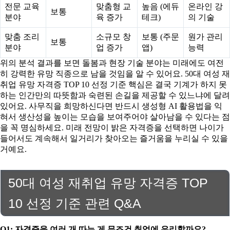
전문 교육
맞춤형 교
높음 (에듀
온라인 강
보통
분야
육 증가
테크)
의 기술
맞춤 조리
소규모 창
보통 (주문
원가 관리
보통
분야
업 증가
앱)
능력
위의 분석 결과를 보면 돌봄과 현장 기술 분야는 미래에도 여전
히 강력한 유망 직종으로 남을 것임을 알 수 있어요. 50대 여성 재
취업 유망 자격증 TOP 10 선정 기준 핵심은 결국 기계가 하지 못
하는 인간만의 따뜻함과 숙련된 손길을 제공할 수 있느냐에 달려
있어요. 사무직을 희망하신다면 반드시 생성형 AI 활용법을 익
혀서 생산성을 높이는 모습을 보여주어야 살아남을 수 있다는 점
을 꼭 명심하세요. 미래 전망이 밝은 자격증을 선택하면 나이가
들어서도 계속해서 일거리가 찾아오는 즐거움을 누리실 수 있을
거예요.
50대 여성 재취업 유망 자격증 TOP
10 선정 기준 관련 Q&A
Q1: 자격증을 여러 개 따는 게 무조건 취업에 유리할까요?