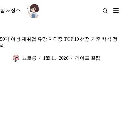
본
문
팁 저장소
으
로
건
너
50대 여성 재취업 유망 자격증 TOP 10 선정 기준 핵심 정
뛰
리
기
뇨로롱
1월 11, 2026
라이프 꿀팁