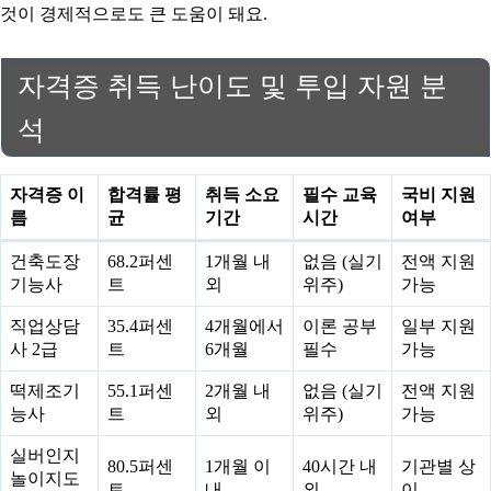
것이 경제적으로도 큰 도움이 돼요.
자격증 취득 난이도 및 투입 자원 분
석
자격증 이
합격률 평
취득 소요
필수 교육
국비 지원
름
균
기간
시간
여부
건축도장
68.2퍼센
1개월 내
없음 (실기
전액 지원
기능사
트
외
위주)
가능
직업상담
35.4퍼센
4개월에서
이론 공부
일부 지원
사 2급
트
6개월
필수
가능
떡제조기
55.1퍼센
2개월 내
없음 (실기
전액 지원
능사
트
외
위주)
가능
실버인지
80.5퍼센
1개월 이
40시간 내
기관별 상
놀이지도
트
내
외
이