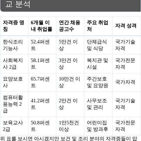
교 분석
자격증 명
6개월 이
연간 채용
주요 취업
자격 성격
칭
내 취업률
공고수
처
한식조리
52.4퍼센
5만건 이
단체급식
국가기술
기능사
트
상
및 식당
자격
사회복지
58.1퍼센
3만건 이
복지관 및
국가전문
사 2급
트
상
시설
자격
요양보호
65.7퍼센
10만건 이
주간보호
국가자격
사
트
상
및 요양원
컴퓨터활
41.2퍼센
2만건 이
사무보조
국가기술
용능력 2
트
상
및 관리
자격
급
보육교사
50.8퍼센
1만5천건
어린이집
국가전문
2급
트
이상
및 방과후
자격
위 표를 보시면 아시겠지만 보건 및 조리 분야의 자격증들이 압