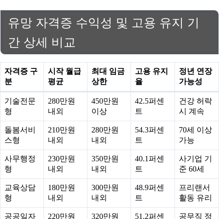
유망 자격증 수익성 및 고용 유지 기
간 상세 비교
자격증 구
시작 월급
최대 임금
고용 유지
정년 연장
분
평균
상한
율
가능성
기술전문
280만원
450만원
42.5퍼센
건강 허락
형
내외
이상
트
시 계속
돌봄서비
210만원
280만원
54.3퍼센
70세 이상
스형
내외
내외
트
가능
사무행정
230만원
350만원
40.1퍼센
사기업 기
형
내외
내외
트
준 60세
교육상담
180만원
300만원
48.9퍼센
프리랜서
형
내외
내외
트
활동 유리
공공일자
220만원
320만원
51.2퍼센
공무직 정