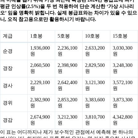
평균 인상률(2.5%)을 두 번 적용하여 단순 계산한 ‘가상 시나리
오’ 임을 명확히 밝힙니다. 실제 봉급표와는 차이가 있을 수 있으
니, 오직 참고용으로만 활용하시기 바랍니다.
계급
1호봉
5호봉
10호봉
15호봉
1,936,000
2,236,100
2,633,200
3,030,300
순경
원
원
원
원
2,060,500
2,398,900
2,829,500
3,248,300
경장
원
원
원
원
2,229,100
2,642,400
3,121,300
3,572,100
경사
원
원
원
원
2,382,900
2,853,200
3,383,600
3,873,300
경위
원
원
원
원
2,674,900
3,212,300
3,810,700
4,342,800
경감
원
원
원
원
이 표는 어디까지나 제가 보수적인 관점에서 예측해 본 하나의