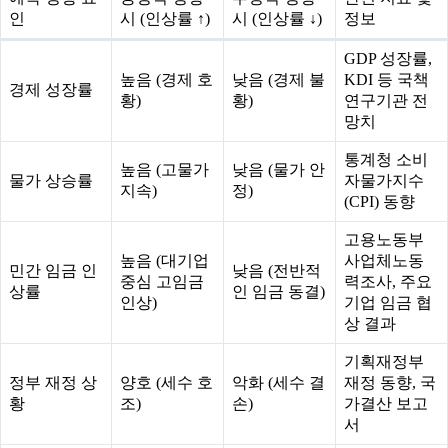
인
시 (인상률 ↑)
시 (인상률 ↓)
정보
GDP 성장률,
높음 (경제 호
낮음 (경제 불
KDI 등 국책
경제 성장률
황)
황)
연구기관 전
망치
통계청 소비
높음 (고물가
낮음 (물가 안
물가 상승률
자물가지수
지속)
정)
(CPI) 동향
고용노동부
높음 (대기업
사업체노동
민간 임금 인
낮음 (전반적
중심 고임금
력조사, 주요
상률
인 임금 동결)
인상)
기업 임금 협
상 결과
기획재정부
정부 재정 상
양호 (세수 호
악화 (세수 결
재정 동향, 국
황
조)
손)
가결산 보고
서