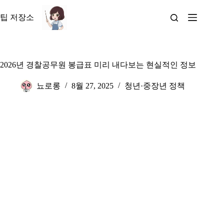
본
문
팁 저장소
으
로
건
너
2026년 경찰공무원 봉급표 미리 내다보는 현실적인 정보
뛰
기
뇨로롱
8월 27, 2025
청년·중장년 정책