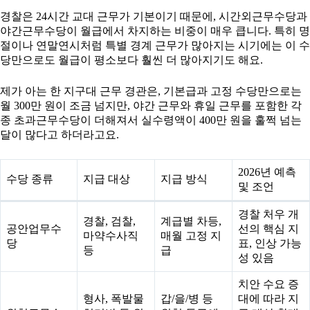
경찰은 24시간 교대 근무가 기본이기 때문에, 시간외근무수당과
야간근무수당이 월급에서 차지하는 비중이 매우 큽니다. 특히 명
절이나 연말연시처럼 특별 경계 근무가 많아지는 시기에는 이 수
당만으로도 월급이 평소보다 훨씬 더 많아지기도 해요.
제가 아는 한 지구대 근무 경관은, 기본급과 고정 수당만으로는
월 300만 원이 조금 넘지만, 야간 근무와 휴일 근무를 포함한 각
종 초과근무수당이 더해져서 실수령액이 400만 원을 훌쩍 넘는
달이 많다고 하더라고요.
2026년 예측
수당 종류
지급 대상
지급 방식
및 조언
경찰 처우 개
경찰, 검찰,
계급별 차등,
공안업무수
선의 핵심 지
마약수사직
매월 고정 지
당
표, 인상 가능
등
급
성 있음
치안 수요 증
형사, 폭발물
갑/을/병 등
대에 따라 지