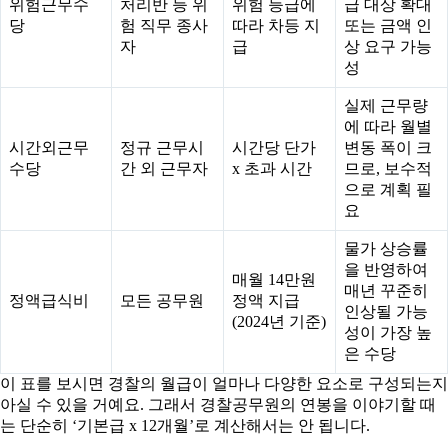
위험근무수
처리반 등 위
위험 등급에
급 대상 확대
당
험 직무 종사
따라 차등 지
또는 금액 인
자
급
상 요구 가능
성
실제 근무량
에 따라 월별
시간외근무
정규 근무시
시간당 단가
변동 폭이 크
수당
간 외 근무자
x 초과 시간
므로, 보수적
으로 계획 필
요
물가 상승률
을 반영하여
매월 14만원
매년 꾸준히
정액급식비
모든 공무원
정액 지급
인상될 가능
(2024년 기준)
성이 가장 높
은 수당
이 표를 보시면 경찰의 월급이 얼마나 다양한 요소로 구성되는지
아실 수 있을 거예요. 그래서 경찰공무원의 연봉을 이야기할 때
는 단순히 ‘기본급 x 12개월’로 계산해서는 안 됩니다.