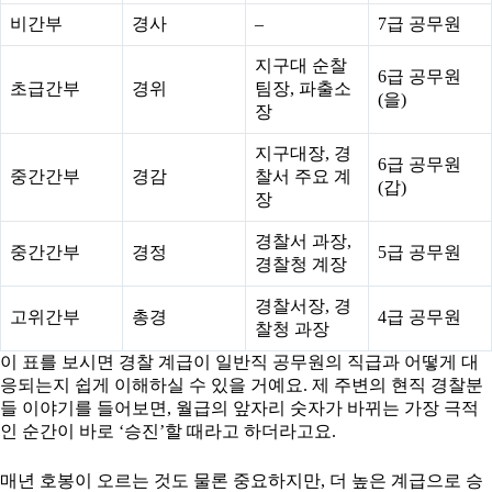
비간부
경사
–
7급 공무원
지구대 순찰
6급 공무원
초급간부
경위
팀장, 파출소
(을)
장
지구대장, 경
6급 공무원
중간간부
경감
찰서 주요 계
(갑)
장
경찰서 과장,
중간간부
경정
5급 공무원
경찰청 계장
경찰서장, 경
고위간부
총경
4급 공무원
찰청 과장
이 표를 보시면 경찰 계급이 일반직 공무원의 직급과 어떻게 대
응되는지 쉽게 이해하실 수 있을 거예요. 제 주변의 현직 경찰분
들 이야기를 들어보면, 월급의 앞자리 숫자가 바뀌는 가장 극적
인 순간이 바로 ‘승진’할 때라고 하더라고요.
매년 호봉이 오르는 것도 물론 중요하지만, 더 높은 계급으로 승