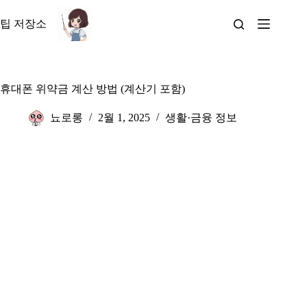
본
문
팁 저장소
으
로
건
너
휴대폰 위약금 계산 방법 (계산기 포함)
뛰
기
뇨로롱
2월 1, 2025
생활·금융 정보