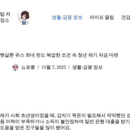
본
문
팁 저
으
생활·금융 정보
라이프 꿀팁
건강
장소
로
건
너
뛰
기
햇살론 유스 최대 한도 복잡한 조건 속 청년 재기 자금 마련
뇨로롱
11월 7, 2025
생활·금융 정보
제가 사회 초년생이었을 때, 갑자기 목돈이 필요해서 막막했던 경
용 이력이 부족하거나 소득이 불안정하여 일반 은행 대출을 받기 
도움을 받은 친구들을 많이 봤어요.