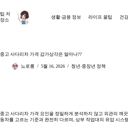
본
문
팁 저
으
생활·금융 정보
라이프 꿀팁
건강
장소
로
건
너
뛰
기
중고 사다리차 가격 감가상각은 얼마나??
뇨로롱
5월 16, 2026
청년·중장년 정책
중고 사다리차 가격 요인을 정밀하게 분석하지 않고 외관의 깨끗
동차를 고르는 기준과 완전히 다르며, 상부 작업대의 유압 시스