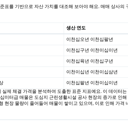
준표를 기반으로 자산 가치를 대조해 보아야 해요. 매매 상사의
생산 연도
이천십오년 이천십팔년
이천십구년 이천이십이년
이천십육년 이천십구년
이천이십년 이천이십삼년
상
이천십팔년 이천이십이년
사의 실제 체결 가격을 분석하여 도출한 표준 지표예요. 이 데이터
톤 삼십미터급 매물은 도심지 근린생활시설 공사 현장의 증가로 인
대형 현장 물량이 줄어들어 매물이 쌓이고 있으며, 이로 인해 가격