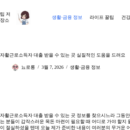
본
문
팁 저
으
생활·금융 정보
라이프 꿀팁
건강
장소
로
건
너
뛰
기
자활근로소득자 대출 받을 수 있는 곳 실질적인 도움을 드려요
뇨로롱
3월 7, 2026
생활·금융 정보
자활근로소득자 대출 받을 수 있는 곳 정보를 찾으시느라 그동안
는 분들이 갑작스러운 목돈 마련이 필요할 때 어디로 가야 할지 
이 절실하셨을 텐데 오늘 제가 준비한 내용이 여러분의 무거운 