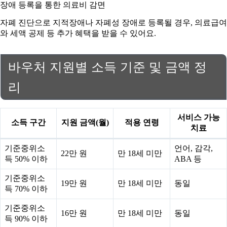
장애 등록을 통한 의료비 감면
자폐 진단으로 지적장애나 자폐성 장애로 등록될 경우, 의료급여
와 세액 공제 등 추가 혜택을 받을 수 있어요.
바우처 지원별 소득 기준 및 금액 정
리
서비스 가능
소득 구간
지원 금액(월)
적용 연령
치료
기준중위소
언어, 감각,
22만 원
만 18세 미만
득 50% 이하
ABA 등
기준중위소
19만 원
만 18세 미만
동일
득 70% 이하
기준중위소
16만 원
만 18세 미만
동일
득 90% 이하