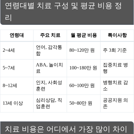
연령대별 치료 구성 및 평균 비용 정
리
연령대
주요 치료
월 평균 비용
특이사항
언어, 감각통
2~4세
80~120만 원
주 3회 기준
합
ABA, 놀이치
집중치료 병
5~7세
100~180만 원
료
행
인지, 사회성
병행치료 감
8~12세
60~100만 원
훈련
소
심리상담, 직
공공지원 의
13세 이상
50~80만 원
업훈련
존
치료 비용은 어디에서 가장 많이 차이