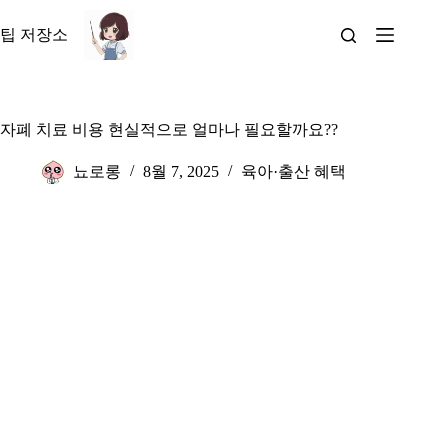
본
문
팁 저장소
으
로
건
너
자폐 치료 비용 현실적으로 얼마나 필요할까요??
뛰
기
뇨로롱
8월 7, 2025
육아·출산 혜택