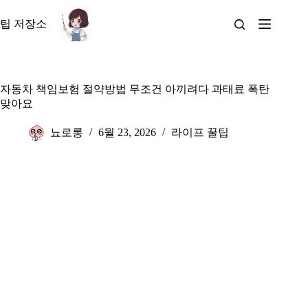
본
문
팁 저장소
으
로
건
너
자동차 책임보험 절약방법 무조건 아끼려다 과태료 폭탄
뛰
맞아요
기
뇨로롱
6월 23, 2026
라이프 꿀팁