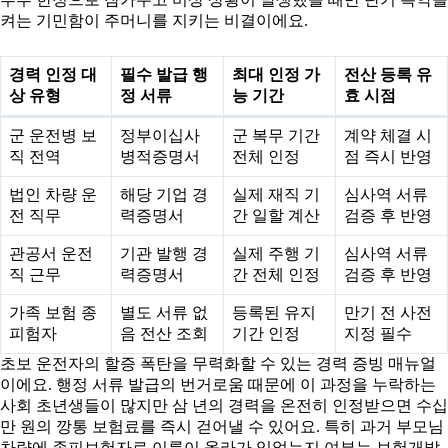
켜는 기민함이 주머니를 지키는 비결이에요.
경력 인정 대
필수 발급 행
최대 인정 가
전산 등록 유
상 유형
정 서류
능 기간
효 시점
군 운전병 보
정부이십사
군 복무 기간
계약 체결 시
직 전역
병적증명서
전체 인정
점 즉시 반영
법인 차량 운
해당 기업 경
실제 재직 기
심사역 서류
전 직무
력증명서
간 일할 계산
검증 후 반영
관공서 운전
기관 발행 경
실제 주행 기
심사역 서류
직 근무
력증명서
간 전체 인정
검증 후 반영
가족 보험 종
별도 서류 없
등록된 유지
만기 전 사전
피험자
음 전산 조회
기간 인정
지정 필수
초보 운전자의 할증 폭탄을 무력화할 수 있는 경력 증빙 매뉴얼
이에요. 행정 서류 발급의 번거로움 때문에 이 과정을 누락하는
사회 초년생들이 많지만 삼 년의 경력을 온전히 인정받으면 수십
만 원의 깡통 보험료를 즉시 걷어낼 수 있어요. 특히 과거 부모님
차량에 종피보험자로 이름이 올라가 있었는지 여부는 보험개발