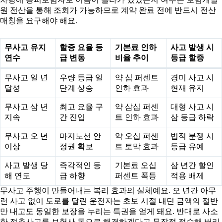
원 전산을 통해 조회가 가능하므로 계약 완료 전에 반드시 전산
매칭을 요구해야 해요.
무사고 유지
할증 요율 등
기본료 인하
사고 발생 시
연수
급 변동
비율 추이
등급 할증
무사고 일 년
우량 등급 일
약 십 퍼센트
경미 사고 시
달성
단계 상승
인하 효과
현재 유지
무사고 삼 년
최고 요율 구
약 삼십 퍼센
대형 사고 시
지속
간 진입
트 인하 효과
삼 등급 하락
무사고 오 년
마지노선 안
약 오십 퍼센
법적 분쟁 시
이상
정권 확보
트 토막 효과
등급 유예
사고 발생 당
즉각적인 등
기본료 오십
삼 년간 할인
해 연도
급 하향
퍼센트 폭등
적용 배제
무사고 주행이 만들어내는 복리 효과의 실체예요. 오 년간 아무
런 사고 없이 도로를 달린 운전자는 초보 시절 내던 금액의 절반
만 내고도 동일한 보장을 누리는 특권을 얻게 돼요. 반대로 사소
한 접촉사고를 보험사 돈으로 해결하겠다고 무작정 접수해 버리