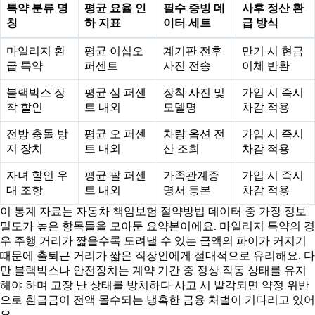
특약 분류 명
평균 요율 인
필수 증빙 데
사후 정산 환
칭
하 지표
이터 세트
급 방식
마일리지 환
평균 이십오
계기판 전후
만기 시 현금
급 특약
퍼센트
사진 전송
이체 반환
블랙박스 장
평균 삼 퍼센
장착 사진 및
가입 시 즉시
착 할인
트 내외
모델명
차감 적용
전방 충돌 방
평균 오 퍼센
차량 옵션 전
가입 시 즉시
지 장치
트 내외
산 조회
차감 적용
자녀 할인 우
평균 팔 퍼센
가족관계증
가입 시 즉시
대 조항
트 내외
명서 등본
차감 적용
이 통계 자료는 자동차 책임보험 절약방법 데이터 중 가장 정보
밀도가 높은 항목들을 모아둔 요약본이에요. 마일리지 특약의 경
우 주행 거리가 짧을수록 도려낼 수 있는 금액의 파이가 커지기
때문에 출퇴근 거리가 짧은 직장인에게 절대적으로 유리해요. 다
만 블랙박스나 안전장치는 계약 기간 중 정상 작동 상태를 유지
해야 하며 고장 난 상태를 방치하다 사고 시 발각되면 약정 위반
으로 환급금이 전액 몰수되는 냉혹한 금융 처벌이 기다리고 있어
요.