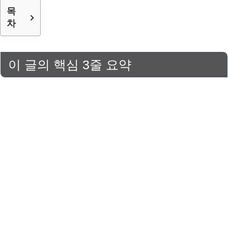
목
차
이 글의 핵심 3줄 요약