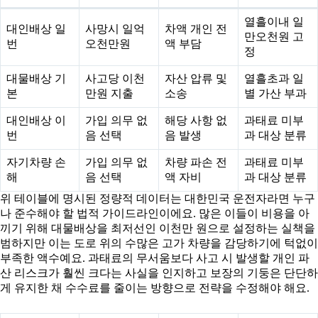
열흘이내 일
대인배상 일
사망시 일억
차액 개인 전
만오천원 고
번
오천만원
액 부담
정
대물배상 기
사고당 이천
자산 압류 및
열흘초과 일
본
만원 지출
소송
별 가산 부과
대인배상 이
가입 의무 없
해당 사항 없
과태료 미부
번
음 선택
음 발생
과 대상 분류
자기차량 손
가입 의무 없
차량 파손 전
과태료 미부
해
음 선택
액 자비
과 대상 분류
위 테이블에 명시된 정량적 데이터는 대한민국 운전자라면 누구
나 준수해야 할 법적 가이드라인이에요. 많은 이들이 비용을 아
끼기 위해 대물배상을 최저선인 이천만 원으로 설정하는 실책을
범하지만 이는 도로 위의 수많은 고가 차량을 감당하기에 턱없이
부족한 액수예요. 과태료의 무서움보다 사고 시 발생할 개인 파
산 리스크가 훨씬 크다는 사실을 인지하고 보장의 기둥은 단단하
게 유지한 채 수수료를 줄이는 방향으로 전략을 수정해야 해요.