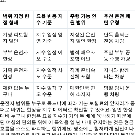
범위 지정 한
요율 변동 지
주행 가능 인
추천 운전 패
정 형태
수 기준
원 범위
턴 유형
기명 피보험
지수 일점 영
지정된 운전
단독 출퇴근
자 일인
영 기준
자 일인 한정
전용 차량
부부 운전자
지수 일점 이
법적 배우자
주말 부부 공
한정
오 수준
포함 이인
동 주행 차량
가족 운전자
지수 일점 사
직계 존비속
자녀와 함께
한정
오 수준
전체 포함
타는 차량
제한 없는 누
지수 일점 구
대한민국 면
명절 임시 운
구나
오 수준
허 소지자
행 차량
운전자 범위를 누구로 묶느냐에 따라 기본 보험료의 앞자리가 통
째로 바뀌는 현상을 지수 데이터로 확인할 수 있어요. 일인 한정
대비 누구나 한정은 요율 지수가 거의 두 배에 육박하기 때문에
단 며칠의 편의를 위해 이 특약을 일 년 내내 유지하는 것은 현금
흐름을 스스로 파괴하는 행위예요. 평소에는 철저하게 일인이나
부부 한정으로 잠가두고 비상 상황이 발생했을 때만 단기 특약을