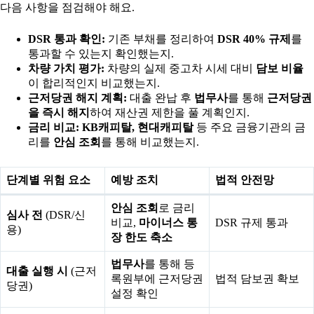
다음 사항을 점검해야 해요.
DSR 통과 확인:
기존 부채를 정리하여
DSR 40% 규제
를
통과할 수 있는지 확인했는지.
차량 가치 평가:
차량의 실제 중고차 시세 대비
담보 비율
이 합리적인지 비교했는지.
근저당권 해지 계획:
대출 완납 후
법무사
를 통해
근저당권
을 즉시 해지
하여 재산권 제한을 풀 계획인지.
금리 비교:
KB캐피탈, 현대캐피탈
등 주요 금융기관의 금
리를
안심 조회
를 통해 비교했는지.
단계별 위험 요소
예방 조치
법적 안전망
안심 조회
로 금리
심사 전
(DSR/신
비교,
마이너스 통
DSR 규제 통과
용)
장 한도 축소
법무사
를 통해 등
대출 실행 시
(근저
록원부에 근저당권
법적 담보권 확보
당권)
설정 확인