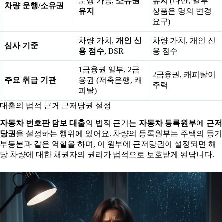
운행 가능,
소유권
유지
(다만, 일부
차량 운행/소유권
유지
상품은 명의 변경
요구)
차량 가치,
개인 신
차량 가치, 개인 신
심사 기준
용 점수
, DSR
용 점수
1금융권 일부, 2금
2금융권, 캐피탈이
주요 취급 기관
융권 (저축은행, 캐
주력
피탈)
대출의 법적 근거 근저당권 설정
자동차 번호판 담보 대출
의 법적 근거는
자동차 등록원부
에
근저
당권
을 설정하는 행위에 있어요. 차량의 등록원부는 주택의 등기
부등본과 같은 역할을 하며, 이 원부에 근저당권이 설정되면 해
당 차량에 대한 채권자의 권리가 법적으로 보호받게 된답니다.