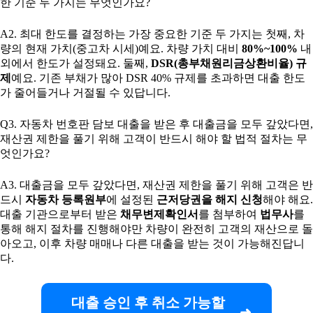
한 기준 두 가지는 무엇인가요?
A2. 최대 한도를 결정하는 가장 중요한 기준 두 가지는 첫째, 차
량의 현재 가치(중고차 시세)예요. 차량 가치 대비
80%~100%
내
외에서 한도가 설정돼요. 둘째,
DSR(총부채원리금상환비율) 규
제
예요. 기존 부채가 많아 DSR 40% 규제를 초과하면 대출 한도
가 줄어들거나 거절될 수 있답니다.
Q3. 자동차 번호판 담보 대출을 받은 후 대출금을 모두 갚았다면,
재산권 제한을 풀기 위해 고객이 반드시 해야 할 법적 절차는 무
엇인가요?
A3. 대출금을 모두 갚았다면, 재산권 제한을 풀기 위해 고객은 반
드시
자동차 등록원부
에 설정된
근저당권을 해지 신청
해야 해요.
대출 기관으로부터 받은
채무변제확인서
를 첨부하여
법무사
를
통해 해지 절차를 진행해야만 차량이 완전히 고객의 재산으로 돌
아오고, 이후 차량 매매나 다른 대출을 받는 것이 가능해진답니
다.
대출 승인 후 취소 가능할