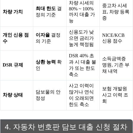
차량 시세의
중고차 시세
최대 한도
결
80% ~ 100%
차량 가치
표, 차량 등록
까지 대출 가
정의 기준
증
능
신용도가 낮
개인 신용 점
이자율
결정
NICE/KCB
으면 금리가
신용 점수
수
의 기준
높게 책정됨
DSR 40% 초
소득금액증
상환 능력
확
과 시 대출 불
DSR 규제
명원, 기존 부
인
가 또는 한도
채 내역
축소
사고 이력이
보험 개발원
담보물의 안
많거나 연식
차량 상태
사고 이력 조
정성
이 오래되면
회
한도 축소
4. 자동차 번호판 담보 대출 신청 절차