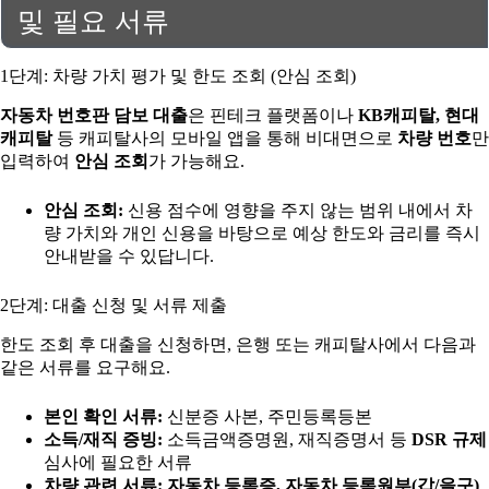
및 필요 서류
1단계: 차량 가치 평가 및 한도 조회 (안심 조회)
자동차 번호판 담보 대출
은 핀테크 플랫폼이나
KB캐피탈, 현대
캐피탈
등 캐피탈사의 모바일 앱을 통해 비대면으로
차량 번호
만
입력하여
안심 조회
가 가능해요.
안심 조회:
신용 점수에 영향을 주지 않는 범위 내에서 차
량 가치와 개인 신용을 바탕으로 예상 한도와 금리를 즉시
안내받을 수 있답니다.
2단계: 대출 신청 및 서류 제출
한도 조회 후 대출을 신청하면, 은행 또는 캐피탈사에서 다음과
같은 서류를 요구해요.
본인 확인 서류:
신분증 사본, 주민등록등본
소득/재직 증빙:
소득금액증명원, 재직증명서 등
DSR 규제
심사에 필요한 서류
차량 관련 서류:
자동차 등록증, 자동차 등록원부(갑/을구)
,