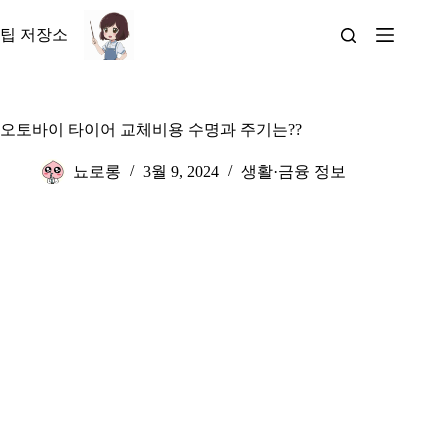
본
문
팁 저장소
으
로
건
너
오토바이 타이어 교체비용 수명과 주기는??
뛰
기
뇨로롱
3월 9, 2024
생활·금융 정보