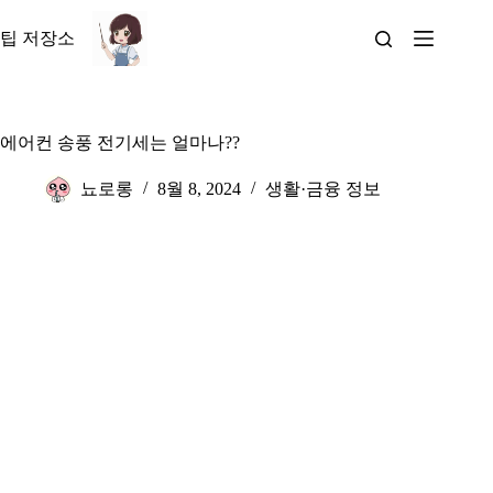
본
문
팁 저장소
으
로
건
너
에어컨 송풍 전기세는 얼마나??
뛰
기
뇨로롱
8월 8, 2024
생활·금융 정보