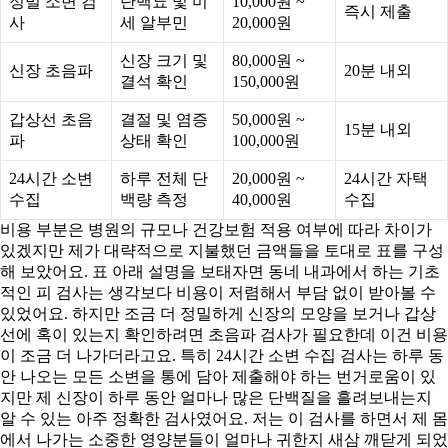
정밀 소변 검
단백뇨 및 미
10,000원 ~
즉시 제출
사
세 알부민
20,000원
신장 크기 및
80,000원 ~
신장 초음파
20분 내외
결석 확인
150,000원
갑상선 초음
결절 및 염증
50,000원 ~
15분 내외
파
상태 확인
100,000원
24시간 소변
하루 전체 단
20,000원 ~
24시간 자택
수집
백량 측정
40,000원
수집
비용 부분은 병원의 규모나 건강보험 적용 여부에 따라 차이가
있겠지만 제가 대략적으로 지불했던 금액들을 토대로 표를 구성
해 보았어요. 표 아래 설명을 보태자면 동네 내과에서 하는 기초
적인 피 검사는 생각보다 비용이 저렴해서 부담 없이 받아볼 수
있었어요. 하지만 조금 더 정밀하게 신장의 모양을 보거나 갑상
선에 혹이 있는지 확인하려면 초음파 검사가 필요한데 이건 비용
이 조금 더 나가더라고요. 특히 24시간 소변 수집 검사는 하루 동
안 나오는 모든 소변을 통에 담아 제출해야 하는 번거로움이 있
지만 제 신장이 하루 동안 얼마나 많은 단백질을 흘려보내는지
알 수 있는 아주 정확한 검사였어요. 저는 이 검사를 하면서 제 몸
에서 나가는 소중한 영양분들이 얼마나 귀한지 새삼 깨닫게 되었