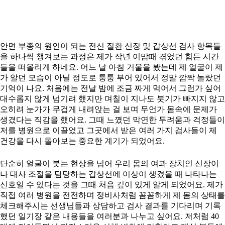
안면 부종의 원인이 되는 전신 질환 신장 및 갑상선 검사 항목들
을 하나씩 챙겨보는 과정은 제가 작년 이맘때 겪었던 힘든 시간
들을 떠올리게 하네요. 어느 날 아침 거울을 봤는데 제 얼굴이 제
가 알던 모습이 아닐 정도로 퉁퉁 부어 있어서 정말 깜짝 놀랐던
기억이 나요. 처음에는 전날 밤에 조금 짜게 먹어서 그런가 싶어
대수롭지 않게 넘기려 했지만 며칠이 지나도 붓기가 빠지지 않고
오히려 눈가가 무겁게 내려앉는 걸 보며 무언가 몸속에 문제가
생겼다는 직감을 했어요. 그때 느꼈던 막연한 두려움과 걱정들이
저를 병원으로 이끌었고 그곳에서 받은 여러 가지 검사들이 제
건강을 다시 돌아보는 중요한 계기가 되었어요.
단순히 얼굴이 붓는 현상을 넘어 우리 몸의 여과 장치인 신장이
나 대사 조절을 담당하는 갑상선에 이상이 생겼을 때 나타나는
신호일 수 있다는 것을 그때 처음 깊이 있게 알게 되었어요. 제가
직접 여러 병원을 전전하며 정비사처럼 꼼꼼하게 제 몸의 상태를
체크해주시는 선생님들과 상담하고 검사 결과를 기다리며 기록
했던 일기장 같은 내용들을 여러분과 나누고 싶어요. 저처럼 40