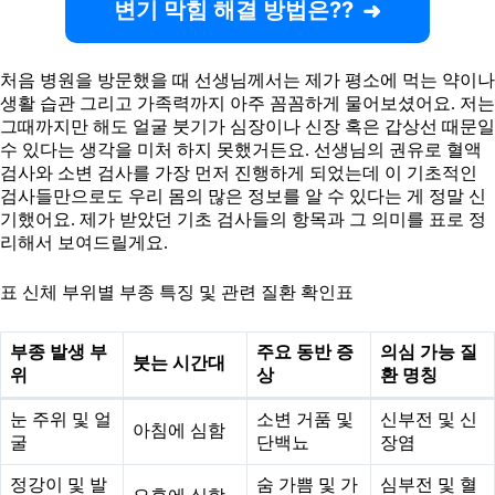
변기 막힘 해결 방법은??
처음 병원을 방문했을 때 선생님께서는 제가 평소에 먹는 약이나
생활 습관 그리고 가족력까지 아주 꼼꼼하게 물어보셨어요. 저는
그때까지만 해도 얼굴 붓기가 심장이나 신장 혹은 갑상선 때문일
수 있다는 생각을 미처 하지 못했거든요. 선생님의 권유로 혈액
검사와 소변 검사를 가장 먼저 진행하게 되었는데 이 기초적인
검사들만으로도 우리 몸의 많은 정보를 알 수 있다는 게 정말 신
기했어요. 제가 받았던 기초 검사들의 항목과 그 의미를 표로 정
리해서 보여드릴게요.
표 신체 부위별 부종 특징 및 관련 질환 확인표
부종 발생 부
주요 동반 증
의심 가능 질
붓는 시간대
위
상
환 명칭
눈 주위 및 얼
소변 거품 및
신부전 및 신
아침에 심함
굴
단백뇨
장염
정강이 및 발
숨 가쁨 및 가
심부전 및 혈