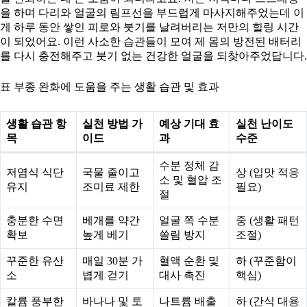
을 하며 다리와 얼굴의 림프선을 부드럽게 마사지해주었는데 이
게 하루 동안 쌓인 피로와 붓기를 날려버리는 저만의 힐링 시간
이 되었어요. 이런 사소한 습관들이 모여 제 몸의 방전된 배터리
를 다시 충전해주고 붓기 없는 건강한 얼굴을 되찾아주었답니다.
표 부종 완화에 도움을 주는 생활 습관 및 효과
생활 습관 항
실천 방법 가
예상 기대 효
실천 난이도
목
이드
과
수준
수분 정체 감
저염식 식단
국물 줄이고
상 (입맛 적응
소 및 혈압 조
유지
조미료 제한
필요)
절
충분한 수면
베개를 약간
얼굴 쪽 수분
중 (생활 패턴
확보
높게 베기
쏠림 방지
조절)
꾸준한 유산
매일 30분 가
혈액 순환 및
하 (꾸준함이
소
볍게 걷기
대사 촉진
핵심)
칼륨 풍부한
바나나 및 토
나트륨 배출
하 (간식 대용