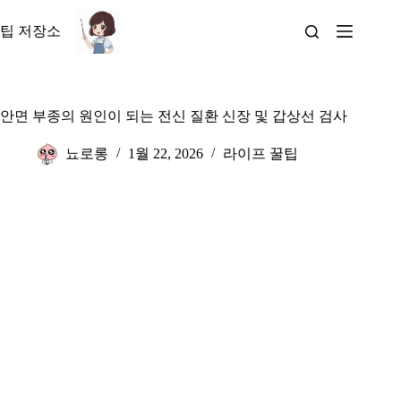
본
문
팁 저장소
으
로
건
너
안면 부종의 원인이 되는 전신 질환 신장 및 갑상선 검사
뛰
기
뇨로롱
1월 22, 2026
라이프 꿀팁