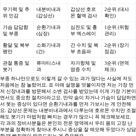
무기력 및 추
내분비내과
갑상선 호르
2순위 (대사
위 민감
(갑상선)
몬 혈액 검사
확인)
가슴 답답함
순환기내과
심전도 및 흉
1순위 (위험
및 부종
(심장)
부 엑스레이
관리)
황달 및 복부
소화기내과
간 수치 및 복
2순위 (장기
팽만
(간)
부 초음파
점검)
관절 통증 및
류마티스내
자가항체 및
3순위 (면역
붓기
과
염증 수치
체크)
부종 하나만으로도 이렇게 갈 수 있는 과가 많다는 사실에 저도
처음에는 참 놀랐어요. 표 아래 설명을 덧붙이자면 저는 가장 먼
저 신장내과를 방문해서 소변 검사를 받았는데 이게 가장 기본이
면서도 중요한 절차더라고요. 만약 숨이 차거나 가슴이 답답하면
서 붓는 증상이 있다면 순환기내과를 먼저 가보시는 게 안전해
요. 갑상선 문제는 내분비내과에서 다루는데 호르몬 수치만 조절
해도 붓기가 마법처럼 빠지는 경우가 많으니 꼭 체크해보세요.
각 과의 정비사분들은 본인의 전문 영역에서 우리 몸의 고장 난
부분을 정확하게 찾아내 주시니 증상을 잘 메모해 두었다가 상담
할 때 빠짐없이 말씀드리는 게 중요해요.