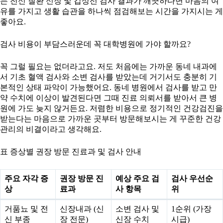
는 전신 질환 신장 및 갑상선 검사 결과가 깨끗하다면 마음의 여
유를 가지고 생활 습관을 하나씩 점검해보는 시간을 가지시는 게
좋아요.
검사 비용이 부담스러운데 꼭 대학병원에 가야 할까요?
꼭 그럴 필요는 없더라고요. 저도 처음에는 가까운 동네 내과에
서 기초 혈액 검사와 소변 검사를 받았는데 거기서도 충분히 기
본적인 상태 파악이 가능했어요. 동네 병원에서 검사를 받고 만
약 수치에 이상이 발견된다면 그때 진료 의뢰서를 받아서 큰 병
원에 가도 늦지 않거든요. 저렴한 비용으로 정기적인 건강검진을
받는다는 마음으로 가까운 곳부터 방문해보시는 게 꾸준한 건강
관리의 비결이라고 생각해요.
표 증상별 권장 방문 진료과 및 검사 안내
주요 자각 증
권장 방문 진
예상 주요 검
검사 우선순
상
료과
사 항목
위
거품뇨 및 전
신장내과 (신
소변 검사 및
1순위 (가장
신 부종
장 전문)
신장 수치
시급)