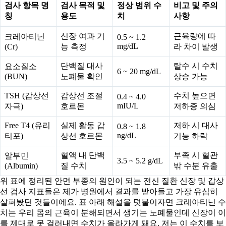
검사 항목 명
검사 목적 및
정상 범위 수
비고 및 주의
칭
용도
치
사항
신장 여과 기
근육량에 따
크레아티닌
0.5 ~ 1.2
mg/dL
(Cr)
능 측정
라 차이 발생
단백질 대사
탈수 시 수치
요소질소
6 ~ 20 mg/dL
(BUN)
노폐물 확인
상승 가능
TSH (갑상선
갑상선 조절
수치 높으면
0.4 ~ 4.0
mIU/L
자극)
호르몬
저하증 의심
Free T4 (유리
실제 활동 갑
저하 시 대사
0.8 ~ 1.8
ng/dL
티포)
상선 호르몬
기능 하락
혈액 내 단백
부족 시 혈관
알부민
3.5 ~ 5.2 g/dL
(Albumin)
질 수치
밖 수분 유출
위 표에 정리된 안면 부종의 원인이 되는 전신 질환 신장 및 갑상
선 검사 지표들은 제가 병원에서 결과를 받아들고 가장 유심히
살펴봤던 것들이에요. 표 아래 해설을 덧붙이자면 크레아티닌 수
치는 우리 몸의 근육이 분해되면서 생기는 노폐물인데 신장이 이
를 제대로 못 걸러내면 수치가 올라가게 돼요. 저는 이 수치를 보