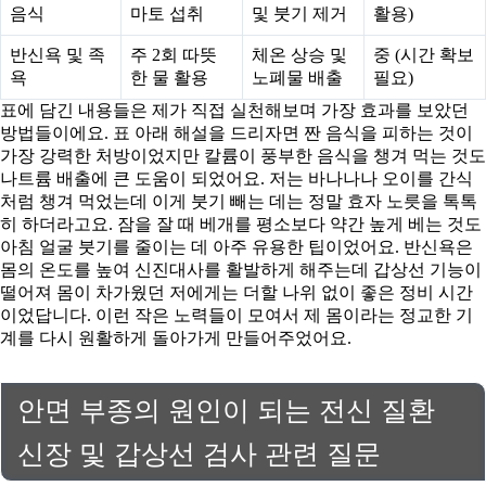
음식
마토 섭취
및 붓기 제거
활용)
반신욕 및 족
주 2회 따뜻
체온 상승 및
중 (시간 확보
욕
한 물 활용
노폐물 배출
필요)
표에 담긴 내용들은 제가 직접 실천해보며 가장 효과를 보았던
방법들이에요. 표 아래 해설을 드리자면 짠 음식을 피하는 것이
가장 강력한 처방이었지만 칼륨이 풍부한 음식을 챙겨 먹는 것도
나트륨 배출에 큰 도움이 되었어요. 저는 바나나나 오이를 간식
처럼 챙겨 먹었는데 이게 붓기 빼는 데는 정말 효자 노릇을 톡톡
히 하더라고요. 잠을 잘 때 베개를 평소보다 약간 높게 베는 것도
아침 얼굴 붓기를 줄이는 데 아주 유용한 팁이었어요. 반신욕은
몸의 온도를 높여 신진대사를 활발하게 해주는데 갑상선 기능이
떨어져 몸이 차가웠던 저에게는 더할 나위 없이 좋은 정비 시간
이었답니다. 이런 작은 노력들이 모여서 제 몸이라는 정교한 기
계를 다시 원활하게 돌아가게 만들어주었어요.
안면 부종의 원인이 되는 전신 질환
신장 및 갑상선 검사 관련 질문