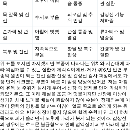
오후에 심함
목
슴 통증
관 질환
목 앞쪽 및 전
피로감 및 추
갑상선 기능
수시로 부음
신
위 민감
저하증
손가락 및 관
아침에 뻣뻣
관절 통증 및
류마티스 및
절
함
열감
염증성
지속적으로
황달 및 복수
간경화 및 간
복부 및 전신
부음
현상
질환
위 표를 보시면 아시겠지만 부종이 나타나는 위치와 시간대에 따
라 의심해볼 수 있는 질환이 제각각이에요. 제가 겪었던 안면 부
종의 원인이 되는 전신 질환 신장 및 갑상선 검사 과정에서도 가
장 먼저 체크했던 부분이 바로 이 발생 양상이었어요. 저는 아침
에 유독 눈 주위가 심하게 부어서 신장 쪽 문제를 먼저 의심하게
되었거든요. 표 아래 해설을 조금 더 덧붙이자면 신장에 이상이
생기면 체내 노폐물 배설이 원활하지 않아 수분이 정체되는데 이
것이 중력의 영향을 덜 받는 아침에 얼굴 쪽으로 쏠리게 되는 원
리라고 해요. 반면 심장이 좋지 않으면 혈액 순환이 안 되어 하체
쪽으로 피가 쏠리면서 오후에 다리가 붓게 되는 것이죠. 갑상선
의 경우에는 호르몬 불균형으로 인해 점액질이 피부 아래에 쌓이