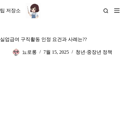
본
문
팁 저장소
으
로
건
너
실업급여 구직활동 인정 요건과 사례는??
뛰
기
뇨로롱
7월 15, 2025
청년·중장년 정책