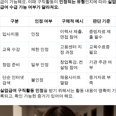
급이 가능해요. 이때 구직활동이
인정되는 유형
인지에 따라
실업
급여 수급 가능 여부가 달라져요.
구분
인정 여부
구체적 예시
판단 기준
이력서 제출,
증빙자료 제
입사지원
인정
면접 참여
출 필수
고용센터 지
교육수료증
교육 수강
제한 인정
정 과정
필요
창업특강, 컨
기관 주관 여
창업 준비
일부 인정
설팅 참여
부
단순 인터넷
채용사이트
증거자료 부
불인정
검색
열람
족
실업급여 구직활동 인정
을 받기 위해서는 활동 내용이 명확히 기
록되고, 확인 가능한 증거가 있어야 해요.