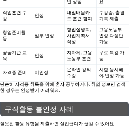
인 상담
요
직업훈련 수
내일배움카
수강증, 출결
인정
강
드 훈련 참여
기록 제출
창업설명회,
고용노동부
창업준비활
일부 인정
사업계획서
인정 과정만
동
작성
가능
공공기관 교
지자체, 고용
무료 특강 가
인정
육
노동부 훈련
능
온라인 강의
시험 응시해
자격증 준비
미인정
수강
야 인정 가능
단순히 자격증 취득을 위해 혼자 공부하거나, 취업 정보만 검색
한 경우는 인정받기 어려워요.
구직활동 불인정 사례
잘못된 활동 유형을 제출하면 실업급여가 끊길 수 있어요