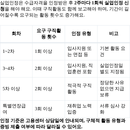
실업인정은 수급자격을 인정받은 후
2주마다 1회씩 실업인정 신
청
을 해야 해요. 이때 구직활동도 함께 보고해야 하며, 기간이 길
어질수록 요구되는 활동 횟수도 증가해요.
요구 구직활
회차
인정 유형
비고
동 횟수
입사지원 또
기본 활동 요
1~2차
1회 이상
는 면접 등
건
입사지원, 직
실업인정일
3~4차
2회 이상
업훈련 포함
별도 지정됨
정당한 사유
적극적 구직
5차 이상
2회 이상
없으면 지급
활동
보류
특별연장급
재취업 노력
서류 심사 강
3회 이상
여
입증
화
인정 기준은 고용센터 상담일에 안내되며, 구체적 활동 유형과
증빙 제출 여부에 따라 달라질 수 있어요.