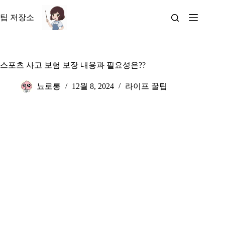
본
문
팁 저장소
으
로
건
너
스포츠 사고 보험 보장 내용과 필요성은??
뛰
기
뇨로롱
12월 8, 2024
라이프 꿀팁