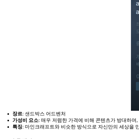
장르
: 샌드박스 어드벤처
가성비 요소
: 매우 저렴한 가격에 비해 콘텐츠가 방대하며
특징
: 마인크래프트와 비슷한 방식으로 자신만의 세상을 만