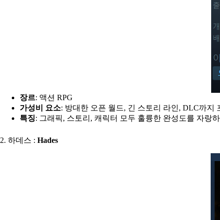
장르
: 액션 RPG
가성비 요소
: 방대한 오픈 월드, 긴 스토리 라인, DLC까
특징
: 그래픽, 스토리, 캐릭터 모두 훌륭한 완성도를 자랑
2. 하데스 :
Hades