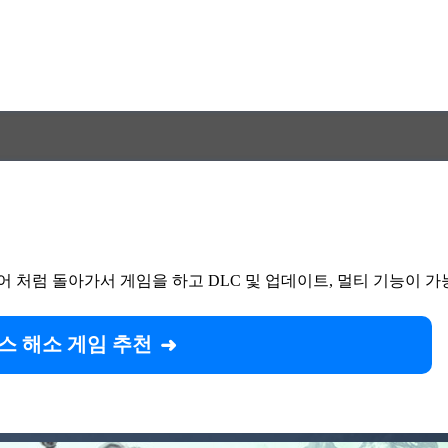
어 처럼 돌아가서 게임을 하고 DLC 및 업데이트, 멀티 기능이 
스 해소 게임 추천