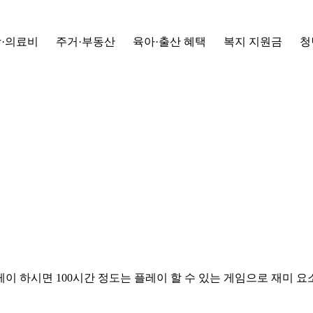
·의료비
주거·부동산
육아·출산 혜택
복지 지원금
청
이 하시면 100시간 정도는 플레이 할 수 있는 게임으로 재미 요