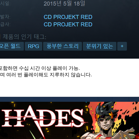
지 포함하면 수십 시간 이상 플레이 가능.
하며 여러 번 플레이해도 지루하지 않습니다.