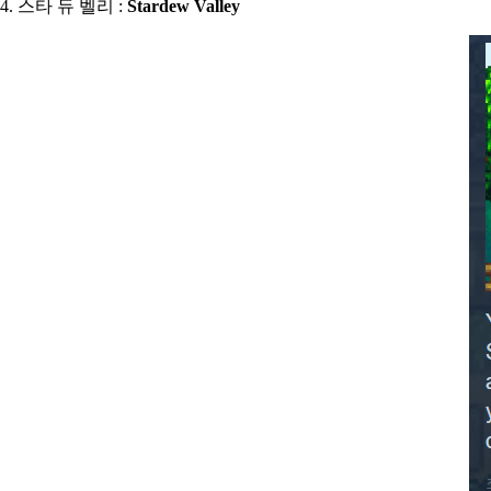
4. 스타 듀 벨리 :
Stardew Valley