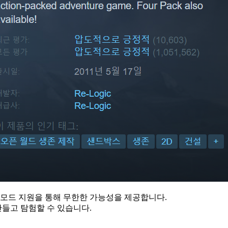
, 모드 지원을 통해 무한한 가능성을 제공합니다.
들고 탐험할 수 있습니다.