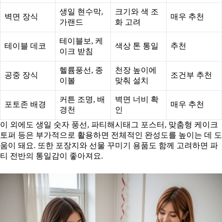
생일 현수막,
크기와 색 조
벽면 장식
매우 추천
가랜드
화 고려
테이블보, 케
테이블 데코
색상 톤 통일
추천
이크 받침
헬륨풍선, 종
천장 높이에
공중 장식
조건부 추천
이볼
맞춰 설치
커튼 조명, 배
벽면 너비 확
포토존 배경
매우 추천
경천
인
이 외에도 생일 숫자 풍선, 파티해시태그 포스터, 맞춤형 케이크
토퍼 등은 부가적으로 활용하면 전체적인 완성도를 높이는 데 도
움이 돼요. 또한 포장지와 선물 꾸미기 용품도 함께 고려하면 파
티 전반의 통일감이 좋아져요.