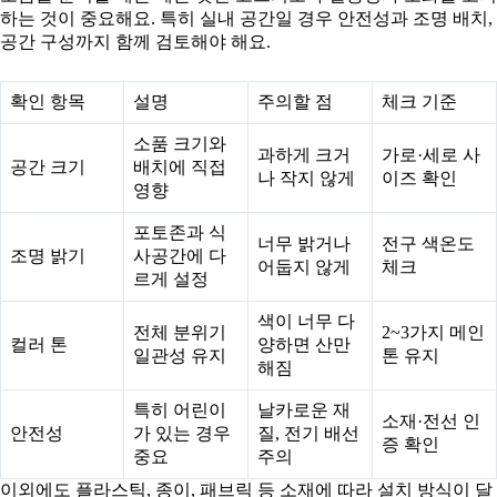
하는 것이 중요해요. 특히 실내 공간일 경우 안전성과 조명 배치,
공간 구성까지 함께 검토해야 해요.
확인 항목
설명
주의할 점
체크 기준
소품 크기와
과하게 크거
가로·세로 사
공간 크기
배치에 직접
나 작지 않게
이즈 확인
영향
포토존과 식
너무 밝거나
전구 색온도
조명 밝기
사공간에 다
어둡지 않게
체크
르게 설정
색이 너무 다
전체 분위기
2~3가지 메인
컬러 톤
양하면 산만
일관성 유지
톤 유지
해짐
특히 어린이
날카로운 재
소재·전선 인
안전성
가 있는 경우
질, 전기 배선
증 확인
중요
주의
이외에도 플라스틱, 종이, 패브릭 등 소재에 따라 설치 방식이 달