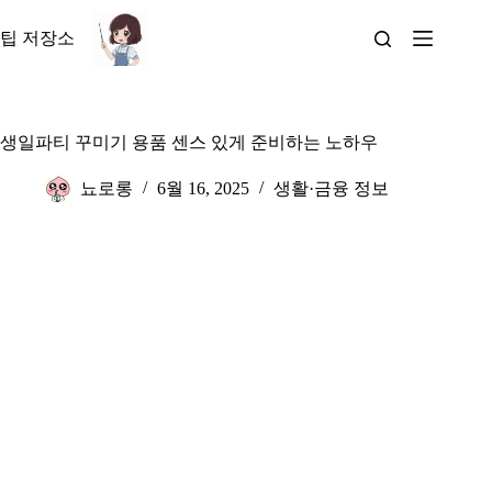
본
문
팁 저장소
으
로
건
너
생일파티 꾸미기 용품 센스 있게 준비하는 노하우
뛰
기
뇨로롱
6월 16, 2025
생활·금융 정보