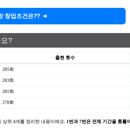
방 창업조건은??
가요?
출현 횟수
285회
283회
281회
278회
중 상위 4개를 정리한 내용이에요.
1번과 7번은 전체 기간을 통틀