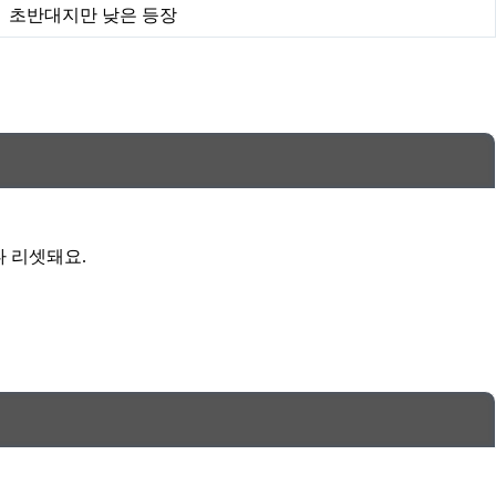
초반대지만 낮은 등장
다 리셋돼요.