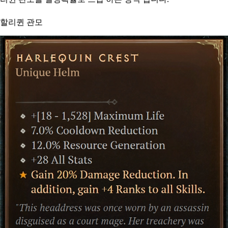
할리퀸 관모