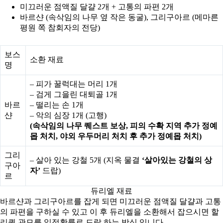
미끄러운 점액질 달걀 2개 + 고통의 파편 2개
바르샨 (속삭임의 나무 옆 작은 동굴), 그리구아르 (메마른
평원 쪽 참회자의 전당)
보스
소환 재료
명
– 피가 꿀럭대는 머리 1개
– 검게 그을린 대퇴골 1개
바르
– 떨리는 손 1개
샨
– 악의 심장 1개 (고행)
(속삭임의 나무 퀘스트 보상, 피의 수확 지역 추가 정예
몹 처치, 야외 우두머리 처치 후 추가 정예몹 처치)
그리
– 살아 있는 강철 5개 (지옥 물결
‘살아있는 강철의 상
구아
자’
드랍)
르
듀리엘 재료
바르샨과 그리구아르를 잡게 되면 미끄러운 점액질 달걀과 고통
의 파편을 구하실 수 있고 이 후 듀리엘을 소환해서 잡으시면 할
리퀸 관모를 일정확률로 드랍 하는 방식 입니다.