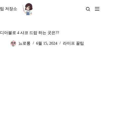
본
문
팁 저장소
으
로
건
너
디아블로 4 샤코 드랍 하는 곳은??
뛰
기
뇨로롱
6월 15, 2024
라이프 꿀팁