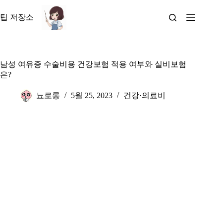
본
문
팁 저장소
으
로
건
너
남성 여유증 수술비용 건강보험 적용 여부와 실비보험
뛰
은?
기
뇨로롱
5월 25, 2023
건강·의료비