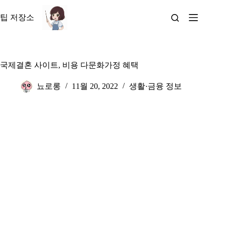
본
문
팁 저장소
으
로
건
너
국제결혼 사이트, 비용 다문화가정 혜택
뛰
기
뇨로롱
11월 20, 2022
생활·금융 정보